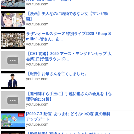
youtube.com
【漫画】美人なのに結婚できない女【マンガ動
画】
youtube.com
サザンオールスターズ 特別ライブ2020「Keep S
milin’ ~皆さん、あ...
youtube.com
【CH1 前編】2020 アース・モンダミンカップ 大
会第1日(予選ラウンド)...
youtube.com
【報告】お母さんを亡くしました。
youtube.com
【週刊誌すら手玉に】手越祐也さんの会見を【心
理学的に分析】
youtube.com
[2020.7.3 配信] あつまれ どうぶつの森 夏の無料
アップデート
youtube.com
【緊急対談】宮迫さん・・・ぶっちゃけ・・・・