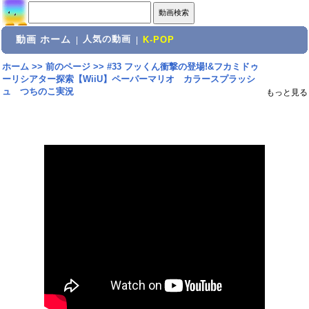
動画 ホーム
人気の動画
|
|
K-POP
ホーム
>>
前のページ
>>
#33 フッくん衝撃の登場!&フカミドゥ
ーリシアター探索【WiiU】ペーパーマリオ カラースプラッシ
ュ つちのこ実況
もっと見る