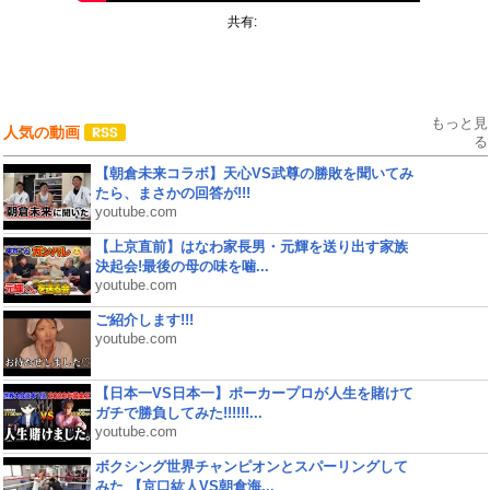
共有:
もっと見
人気の動画
る
【朝倉未来コラボ】天心VS武尊の勝敗を聞いてみ
たら、まさかの回答が!!!
youtube.com
【上京直前】はなわ家長男・元輝を送り出す家族
決起会!最後の母の味を噛...
youtube.com
ご紹介します!!!
youtube.com
【日本一VS日本一】ポーカープロが人生を賭けて
ガチで勝負してみた!!!!!!...
youtube.com
ボクシング世界チャンピオンとスパーリングして
みた 【京口紘人VS朝倉海...