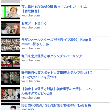
夜に駆ける/YOASOBI 歌ってみた!しんごちん
【香取慎吾】
youtube.com
お家デート当日ゥ
youtube.com
サザンオールスターズ 特別ライブ2020「Keep S
milin’ ~皆さん、あ...
youtube.com
亀田京之介選手とボクシングスパーリング
youtube.com
静岡最恐心霊スポット大突撃!廃ホテルで見つけて
はいけないモノを見つけ...
youtube.com
【朝倉未来選手と対談】朝倉選手の空手技、レベ
ル高すぎてビビった!!
youtube.com
[BE ORIGINAL] SEVENTEEN(세븐틴) 'Left & Ri
ght' (4K)