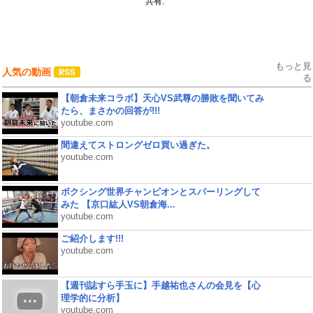
共有:
もっと見
人気の動画
る
【朝倉未来コラボ】天心VS武尊の勝敗を聞いてみ
たら、まさかの回答が!!!
youtube.com
間違えてストロングゼロ買い過ぎた。
youtube.com
ボクシング世界チャンピオンとスパーリングして
みた 【京口紘人VS朝倉海...
youtube.com
ご紹介します!!!
youtube.com
【週刊誌すら手玉に】手越祐也さんの会見を【心
理学的に分析】
youtube.com