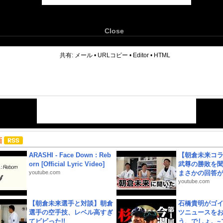
Close
6
共有:
メール
•
URLコピー
•
Editor
•
HTML
画
ARASHI - Face Down : Reb
【朝倉未来コラ
orn [Official Lyric Video]
武尊の勝敗を
youtube.com
まさかの回答が!
youtube.com
【朝倉未来選手と対談】朝倉
石橋貴明がゴ
選手の空手技、レベル高すぎ
ツニュースを
てビビった!!
う、でしょ。~プ