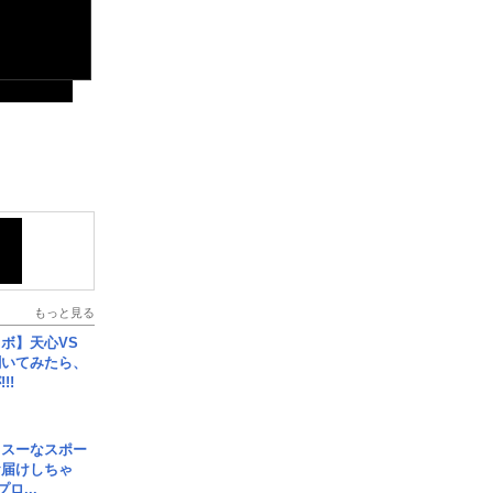
もっと見る
ボ】天心VS
聞いてみたら、
!!
イスーなスポー
お届けしちゃ
ロ...