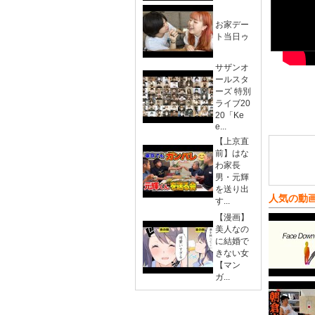
お家デー
ト当日ゥ
サザンオ
ールスタ
ーズ 特別
ライブ20
20「Ke
e...
【上京直
前】はな
わ家長
男・元輝
を送り出
人気の動
す...
【漫画】
美人なの
に結婚で
きない女
【マン
ガ...