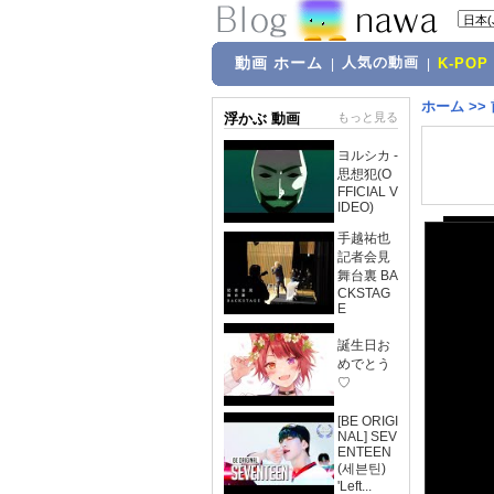
動画 ホーム
人気の動画
|
|
K-POP
ホーム
>>
浮かぶ 動画
もっと見る
ヨルシカ -
思想犯(O
FFICIAL V
IDEO)
手越祐也
記者会見
舞台裏 BA
CKSTAG
E
誕生日お
めでとう
♡
[BE ORIGI
NAL] SEV
ENTEEN
(세븐틴)
'Left...