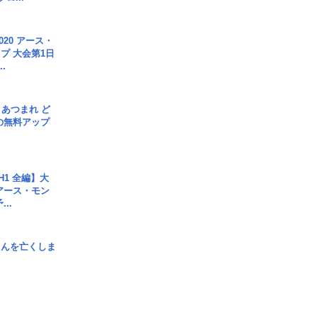
020 アース・
プ 大会第1日
.
信] あつまれ ど
の無料アップ
H1 全編】大
 アース・モン
..
さんを亡くしま