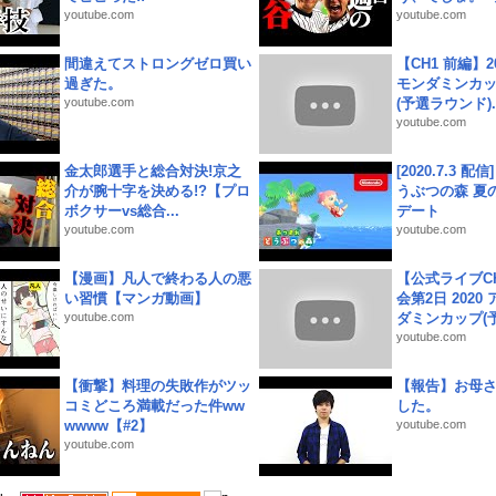
youtube.com
youtube.com
間違えてストロングゼロ買い
【CH1 前編】2
過ぎた。
モンダミンカッ
youtube.com
(予選ラウンド)..
youtube.com
金太郎選手と総合対決!京之
[2020.7.3 配
介が腕十字を決める!?【プロ
うぶつの森 夏
ボクサーvs総合...
デート
youtube.com
youtube.com
【漫画】凡人で終わる人の悪
【公式ライブC
い習慣【マンガ動画】
会第2日 2020
youtube.com
ダミンカップ(予.
youtube.com
【衝撃】料理の失敗作がツッ
【報告】お母
コミどころ満載だった件ww
した。
wwww【#2】
youtube.com
youtube.com