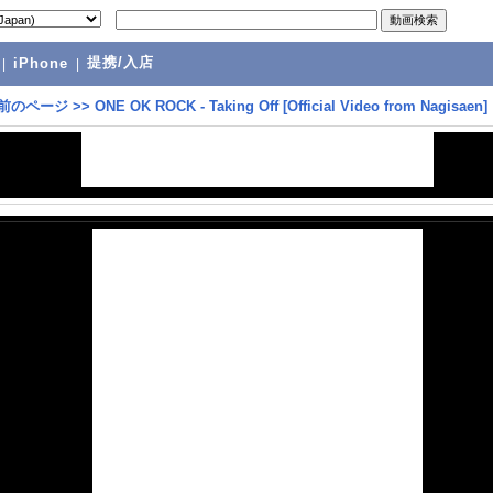
提携/入店
|
iPhone
|
前のページ
>>
ONE OK ROCK - Taking Off [Official Video from Nagisaen]