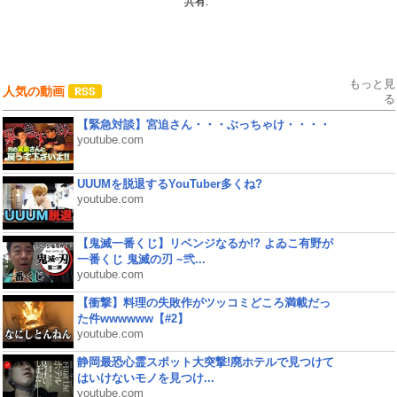
共有:
もっと見
人気の動画
る
【緊急対談】宮迫さん・・・ぶっちゃけ・・・・
youtube.com
UUUMを脱退するYouTuber多くね?
youtube.com
【鬼滅一番くじ】リベンジなるか!? よゐこ有野が
一番くじ 鬼滅の刃 ~弐...
youtube.com
【衝撃】料理の失敗作がツッコミどころ満載だっ
た件wwwwww【#2】
youtube.com
静岡最恐心霊スポット大突撃!廃ホテルで見つけて
はいけないモノを見つけ...
youtube.com