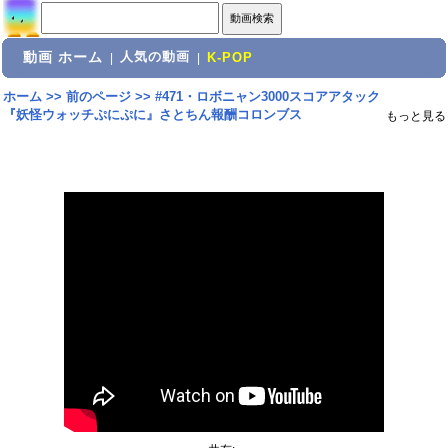
動画 ホーム
人気の動画
|
|
K-POP
ホーム
>>
前のページ
>>
#471・ロボニャン3000スコアアタック
『妖怪ウォッチぷにぷに』さとちん報酬コロンブス
もっと見る