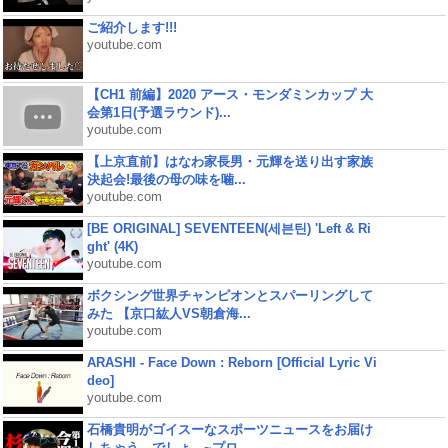
ご紹介します!!!
youtube.com
【CH1 前編】2020 アース・モンダミンカップ 大
会第1日(予選ラウンド)...
youtube.com
【上京直前】はなわ家長男・元輝を送り出す家族
決起会!最後の母の味を噛...
youtube.com
[BE ORIGINAL] SEVENTEEN(세븐틴) 'Left & Ri
ght' (4K)
youtube.com
ボクシング世界チャンピオンとスパーリングして
みた 【京口紘人VS朝倉海...
youtube.com
ARASHI - Face Down : Reborn [Official Lyric Vi
deo]
youtube.com
石橋貴明がゴイスーなスポーツニュースをお届け
しちゃう、でしょ。~プロ...