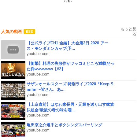
共有:
もっと見
人気の動画
る
【公式ライブCH1 全編】大会第2日 2020 アー
ス・モンダミンカップ(予...
youtube.com
【衝撃】料理の失敗作がツッコミどころ満載だっ
た件wwwwww【#2】
youtube.com
サザンオールスターズ 特別ライブ2020「Keep S
milin’ ~皆さん、あ...
youtube.com
【上京直前】はなわ家長男・元輝を送り出す家族
決起会!最後の母の味を噛...
youtube.com
亀田京之介選手とボクシングスパーリング
youtube.com