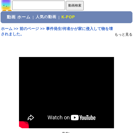
動画 ホーム
人気の動画
|
|
K-POP
ホーム
>>
前のページ
>>
事件発生!何者かが家に侵入して物を壊
されました。
もっと見る