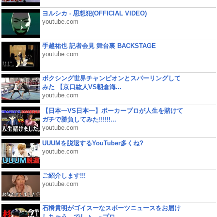
ヨルシカ - 思想犯(OFFICIAL VIDEO)
youtube.com
手越祐也 記者会見 舞台裏 BACKSTAGE
youtube.com
ボクシング世界チャンピオンとスパーリングして
みた 【京口紘人VS朝倉海...
youtube.com
【日本一VS日本一】ポーカープロが人生を賭けて
ガチで勝負してみた!!!!!!...
youtube.com
UUUMを脱退するYouTuber多くね?
youtube.com
ご紹介します!!!
youtube.com
石橋貴明がゴイスーなスポーツニュースをお届け
しちゃう、でしょ。~プロ...