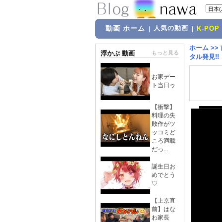
動画 ホーム
人気の動画
|
|
K-POP
ホーム
>>
浮かぶ 動画
もっと見る
タル発見!
お家デー
ト当日ゥ
【衝撃】
料理の失
敗作がツ
ッコミど
ころ満載
だっ...
誕生日お
めでとう
♡
【上京直
前】はな
わ家長