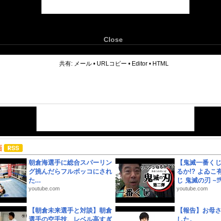
Close
6
共有:
メール
•
URLコピー
•
Editor
•
HTML
画
朝倉海選手に総合スパーリン
【鬼滅一番く
グ挑んだらフルボッコにされ
るか!? よゐ
た...
じ 鬼滅の刃 ~弐.
youtube.com
youtube.com
【朝倉未来選手と対談】朝倉
【報告】お母
選手の空手技、レベル高すぎ
した。