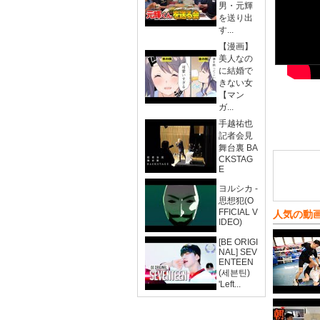
男・元輝
を送り出
す...
【漫画】
美人なの
に結婚で
きない女
【マン
ガ...
手越祐也
記者会見
舞台裏 BA
CKSTAG
E
ヨルシカ -
思想犯(O
FFICIAL V
人気の動
IDEO)
[BE ORIGI
NAL] SEV
ENTEEN
(세븐틴)
'Left...