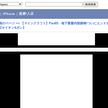
提携/入店
|
iPhone
|
前のページ
>>
【マインクラフト】Part85 - 地下要塞内部探検!ついにエンド
!【セイキン&ポン】