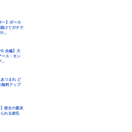
本一】ポーカ
を賭けてガチで
!...
H1 全編】大
 アース・モン
..
信] あつまれ ど
の無料アップ
レ】彼女の親友
コられる彼氏