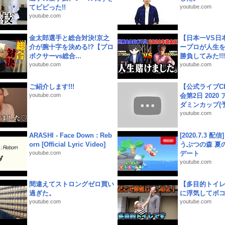
てビビった!!
youtube.com
youtube.com
金太郎選手と総合対決!京之
【日本一VS日
介が腕十字を決める!?【プロ
ープロが人生
ボクサーvs総合...
勝負してみた!!!!!
youtube.com
youtube.com
ご紹介します!!!
【公式ライブC
youtube.com
会第2日 2020
ダミンカップ(予.
youtube.com
ARASHI - Face Down : Reb
[2020.7.3 配
orn [Official Lyric Video]
うぶつの森 夏
youtube.com
デート
youtube.com
間違えてストロングゼロ買い
【多目的トイ
過ぎた。
に浮気してボ
youtube.com
youtube.com