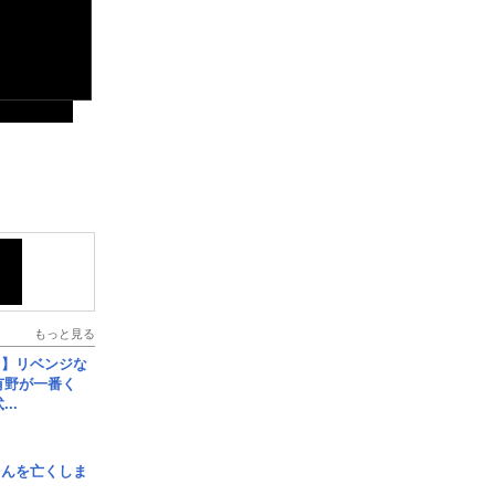
もっと見る
じ】リベンジな
こ有野が一番く
..
さんを亡くしま