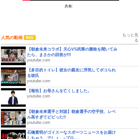
共有:
もっと見
人気の動画
る
【朝倉未来コラボ】天心VS武尊の勝敗を聞いてみ
たら、まさかの回答が!!!
youtube.com
【多目的トイレ】彼女の親友に浮気してボコられ
る彼氏
youtube.com
【報告】お母さんを亡くしました。
youtube.com
【朝倉未来選手と対談】朝倉選手の空手技、レベ
ル高すぎてビビった!!
youtube.com
石橋貴明がゴイスーなスポーツニュースをお届け
しちゃう、でしょ。~プロ...