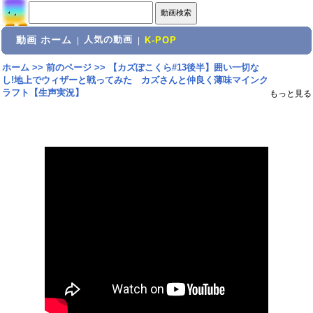
動画 ホーム
人気の動画
|
|
K-POP
ホーム
>>
前のページ
>>
【カズぽこくら#13後半】囲い一切な
し!地上でウィザーと戦ってみた カズさんと仲良く薄味マインク
ラフト【生声実況】
もっと見る