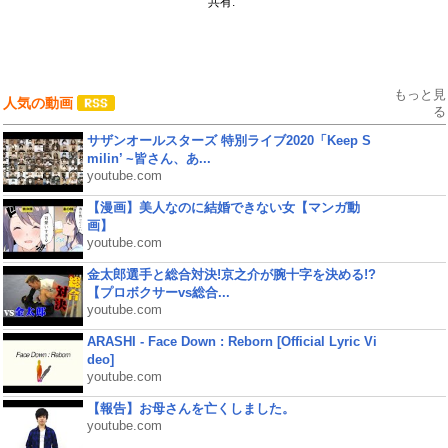
共有:
もっと見
人気の動画
る
サザンオールスターズ 特別ライブ2020「Keep S
milin’ ~皆さん、あ...
youtube.com
【漫画】美人なのに結婚できない女【マンガ動
画】
youtube.com
金太郎選手と総合対決!京之介が腕十字を決める!?
【プロボクサーvs総合...
youtube.com
ARASHI - Face Down : Reborn [Official Lyric Vi
deo]
youtube.com
【報告】お母さんを亡くしました。
youtube.com