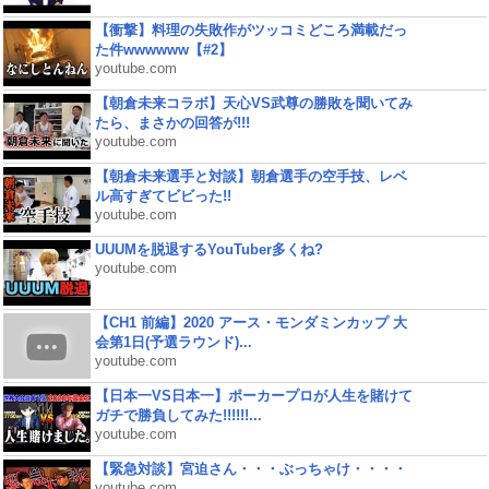
【衝撃】料理の失敗作がツッコミどころ満載だっ
た件wwwwww【#2】
youtube.com
【朝倉未来コラボ】天心VS武尊の勝敗を聞いてみ
たら、まさかの回答が!!!
youtube.com
【朝倉未来選手と対談】朝倉選手の空手技、レベ
ル高すぎてビビった!!
youtube.com
UUUMを脱退するYouTuber多くね?
youtube.com
【CH1 前編】2020 アース・モンダミンカップ 大
会第1日(予選ラウンド)...
youtube.com
【日本一VS日本一】ポーカープロが人生を賭けて
ガチで勝負してみた!!!!!!...
youtube.com
【緊急対談】宮迫さん・・・ぶっちゃけ・・・・
youtube.com