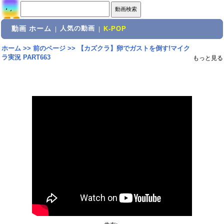
動画 ホーム
人気の動画
|
|
K-POP
ホーム
>>
前のページ
>>
【カズクラ】卵でガストを倒す!マイク
ラ実況 PART663
もっと見る