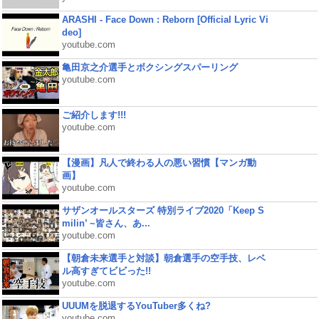
ARASHI - Face Down : Reborn [Official Lyric Vi
deo]
youtube.com
亀田京之介選手とボクシングスパーリング
youtube.com
ご紹介します!!!
youtube.com
【漫画】凡人で終わる人の悪い習慣【マンガ動
画】
youtube.com
サザンオールスターズ 特別ライブ2020「Keep S
milin’ ~皆さん、あ...
youtube.com
【朝倉未来選手と対談】朝倉選手の空手技、レベ
ル高すぎてビビった!!
youtube.com
UUUMを脱退するYouTuber多くね?
youtube.com