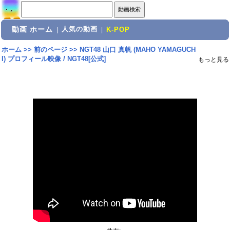
動画 ホーム
人気の動画
|
|
K-POP
ホーム
>>
前のページ
>>
NGT48 山口 真帆 (MAHO YAMAGUCH
I) プロフィール映像 / NGT48[公式]
もっと見る