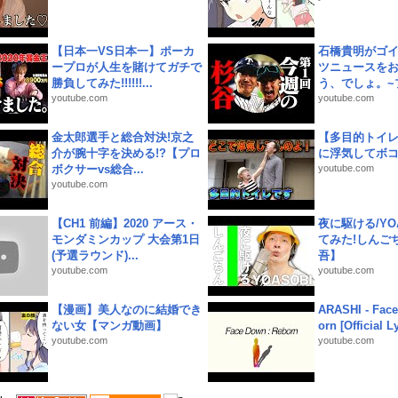
【日本一VS日本一】ポーカ
石橋貴明がゴ
ープロが人生を賭けてガチで
ツニュースを
勝負してみた!!!!!!...
う、でしょ。~プ
youtube.com
youtube.com
金太郎選手と総合対決!京之
【多目的トイ
介が腕十字を決める!?【プロ
に浮気してボ
ボクサーvs総合...
youtube.com
youtube.com
【CH1 前編】2020 アース・
夜に駆ける/YOA
モンダミンカップ 大会第1日
てみた!しんご
(予選ラウンド)...
吾】
youtube.com
youtube.com
【漫画】美人なのに結婚でき
ARASHI - Face
ない女【マンガ動画】
orn [Official L
youtube.com
youtube.com