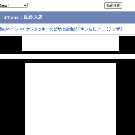
提携/入店
|
iPhone
|
前のページ
>>
ケンタッキーのピザは生地がチキンらしい…【チッザ】