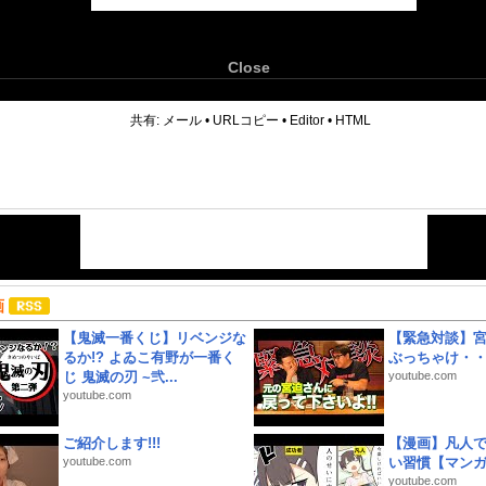
Close
6
共有:
メール
•
URLコピー
•
Editor
•
HTML
画
【鬼滅一番くじ】リベンジな
【緊急対談】
るか!? よゐこ有野が一番く
ぶっちゃけ・
じ 鬼滅の刃 ~弐...
youtube.com
youtube.com
ご紹介します!!!
【漫画】凡人
youtube.com
い習慣【マン
youtube.com