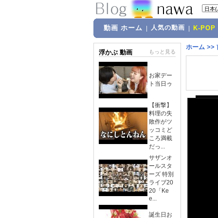
動画 ホーム
人気の動画
|
|
K-POP
ホーム
>>
浮かぶ 動画
もっと見る
お家デー
ト当日ゥ
【衝撃】
料理の失
敗作がツ
ッコミど
ころ満載
だっ...
サザンオ
ールスタ
ーズ 特別
ライブ20
20「Ke
e...
誕生日お