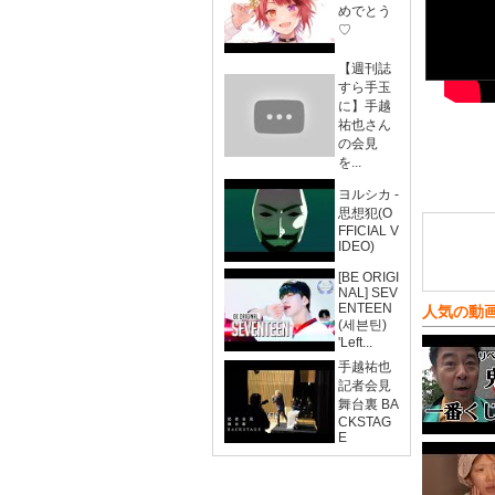
めでとう
♡
【週刊誌
すら手玉
に】手越
祐也さん
の会見
を...
ヨルシカ -
思想犯(O
FFICIAL V
IDEO)
[BE ORIGI
NAL] SEV
ENTEEN
人気の動
(세븐틴)
'Left...
手越祐也
記者会見
舞台裏 BA
CKSTAG
E