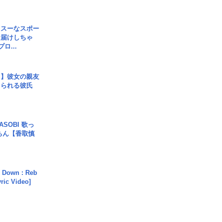
イスーなスポー
お届けしちゃ
ロ...
レ】彼女の親友
コられる彼氏
SOBI 歌っ
ちん【香取慎
 Down : Reb
yric Video]