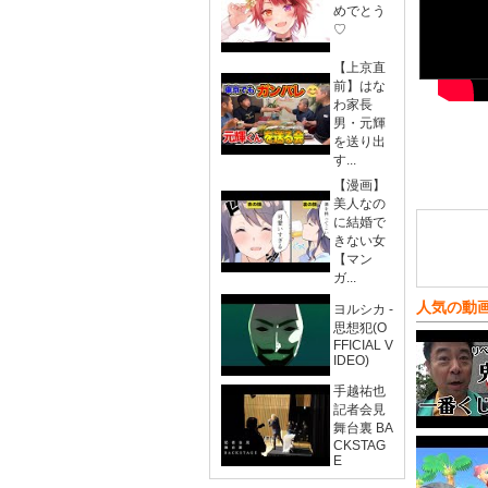
めでとう
♡
【上京直
前】はな
わ家長
男・元輝
を送り出
す...
【漫画】
美人なの
に結婚で
きない女
【マン
ガ...
人気の動
ヨルシカ -
思想犯(O
FFICIAL V
IDEO)
手越祐也
記者会見
舞台裏 BA
CKSTAG
E