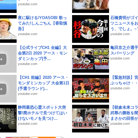
youtube.com
夜に駆ける/YOASOBI 歌っ
石橋貴明がゴ
てみた!しんごちん【香取慎
ツニュースを
吾】
う、でしょ。~プ
youtube.com
youtube.com
【公式ライブCH1 全編】大
亀田京之介選
会第2日 2020 アース・モン
スパーリング
ダミンカップ(予...
youtube.com
youtube.com
【CH1 前編】2020 アース・
【緊急対談】
モンダミンカップ 大会第1日
ぶっちゃけ・
(予選ラウンド)...
youtube.com
youtube.com
静岡最恐心霊スポット大突
【朝倉未来コラ
撃!廃ホテルで見つけてはい
武尊の勝敗を
けないモノを見つけ...
まさかの回答が!
youtube.com
youtube.com