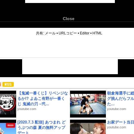
Close
6
共有:
メール
•
URLコピー
•
Editor
•
HTML
画
【鬼滅一番くじ】リベンジな
朝倉海選手に
るか!? よゐこ有野が一番く
グ挑んだらフ
じ 鬼滅の刃 ~弐...
た...
youtube.com
youtube.com
[2020.7.3 配信] あつまれ ど
お家デート当
うぶつの森 夏の無料アップ
youtube.com
デート