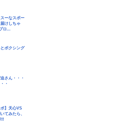
イスーなスポー
お届けしちゃ
ロ...
手とボクシング
宮迫さん・・・
・・・
ボ】天心VS
聞いてみたら、
!!