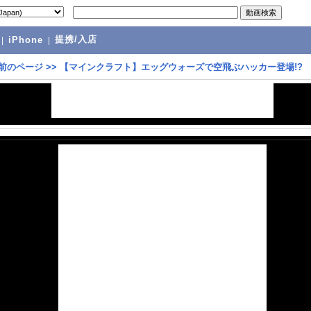
提携/入店
|
iPhone
|
前のページ
>>
【マインクラフト】エッグウォーズで空飛ぶハッカー登場!?