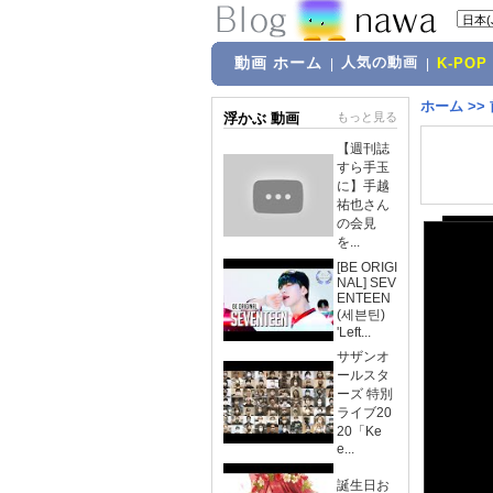
動画 ホーム
人気の動画
|
|
K-POP
ホーム
>>
浮かぶ 動画
もっと見る
【週刊誌
すら手玉
に】手越
祐也さん
の会見
を...
[BE ORIGI
NAL] SEV
ENTEEN
(세븐틴)
'Left...
サザンオ
ールスタ
ーズ 特別
ライブ20
20「Ke
e...
誕生日お