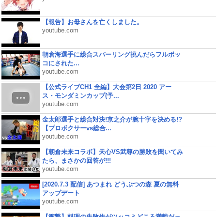
【報告】お母さんを亡くしました。
youtube.com
朝倉海選手に総合スパーリング挑んだらフルボッ
コにされた...
youtube.com
【公式ライブCH1 全編】大会第2日 2020 アー
ス・モンダミンカップ(予...
youtube.com
金太郎選手と総合対決!京之介が腕十字を決める!?
【プロボクサーvs総合...
youtube.com
【朝倉未来コラボ】天心VS武尊の勝敗を聞いてみ
たら、まさかの回答が!!!
youtube.com
[2020.7.3 配信] あつまれ どうぶつの森 夏の無料
アップデート
youtube.com
【衝撃】料理の失敗作がツッコミどころ満載だっ