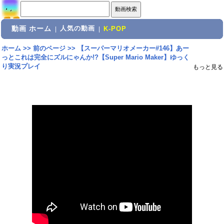
動画 ホーム
人気の動画
|
|
K-POP
ホーム
>>
前のページ
>>
【スーパーマリオメーカー#146】あー
っとこれは完全にズルにゃんか!?【Super Mario Maker】ゆっく
り実況プレイ
もっと見る