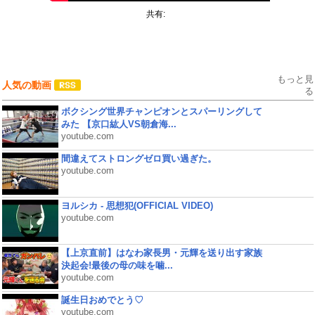
共有:
もっと見
人気の動画
る
ボクシング世界チャンピオンとスパーリングして
みた 【京口紘人VS朝倉海...
youtube.com
間違えてストロングゼロ買い過ぎた。
youtube.com
ヨルシカ - 思想犯(OFFICIAL VIDEO)
youtube.com
【上京直前】はなわ家長男・元輝を送り出す家族
決起会!最後の母の味を噛...
youtube.com
誕生日おめでとう♡
youtube.com