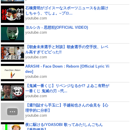
石橋貴明がゴイスーなスポーツニュースをお届け
しちゃう、でしょ。~プロ...
youtube.com
ヨルシカ - 思想犯(OFFICIAL VIDEO)
youtube.com
【朝倉未来選手と対談】朝倉選手の空手技、レベ
ル高すぎてビビった!!
youtube.com
ARASHI - Face Down : Reborn [Official Lyric Vi
deo]
youtube.com
【鬼滅一番くじ】リベンジなるか!? よゐこ有野が
一番くじ 鬼滅の刃 ~弐...
youtube.com
【週刊誌すら手玉に】手越祐也さんの会見を【心
理学的に分析】
youtube.com
夜に駆ける/YOASOBI 歌ってみた!しんごちん
【香取慎吾】