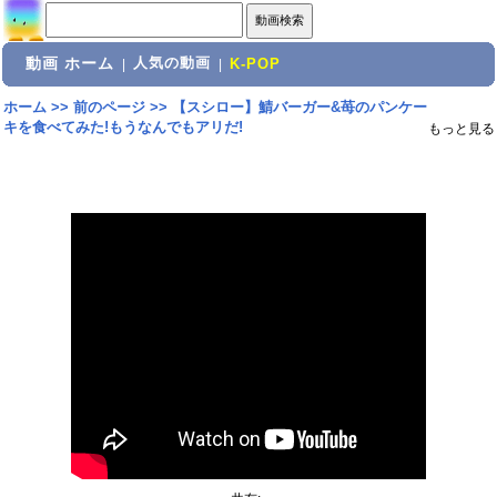
動画 ホーム
人気の動画
|
|
K-POP
ホーム
>>
前のページ
>>
【スシロー】鯖バーガー&苺のパンケー
キを食べてみた!もうなんでもアリだ!
もっと見る