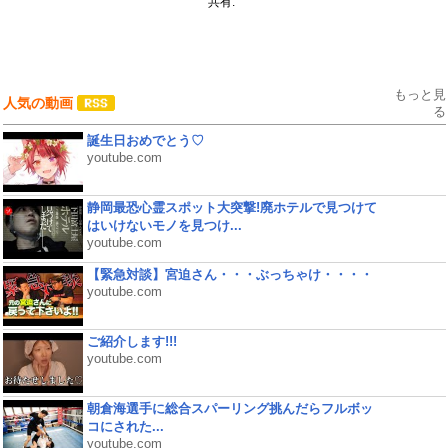
共有:
もっと見
人気の動画
る
誕生日おめでとう♡
youtube.com
静岡最恐心霊スポット大突撃!廃ホテルで見つけて
はいけないモノを見つけ...
youtube.com
【緊急対談】宮迫さん・・・ぶっちゃけ・・・・
youtube.com
ご紹介します!!!
youtube.com
朝倉海選手に総合スパーリング挑んだらフルボッ
コにされた...
youtube.com