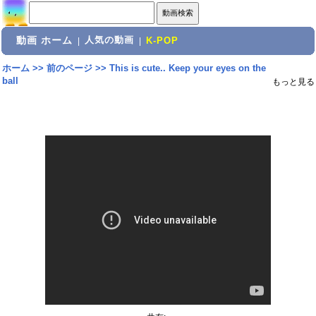
動画 ホーム
人気の動画
|
|
K-POP
ホーム
>>
前のページ
>>
This is cute.. Keep your eyes on the
ball
もっと見る