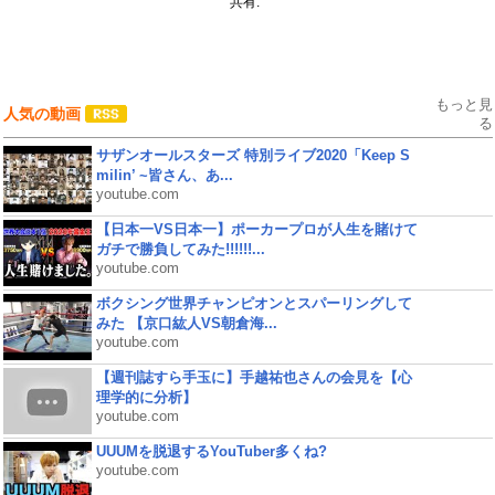
共有:
もっと見
人気の動画
る
サザンオールスターズ 特別ライブ2020「Keep S
milin’ ~皆さん、あ...
youtube.com
【日本一VS日本一】ポーカープロが人生を賭けて
ガチで勝負してみた!!!!!!...
youtube.com
ボクシング世界チャンピオンとスパーリングして
みた 【京口紘人VS朝倉海...
youtube.com
【週刊誌すら手玉に】手越祐也さんの会見を【心
理学的に分析】
youtube.com
UUUMを脱退するYouTuber多くね?
youtube.com