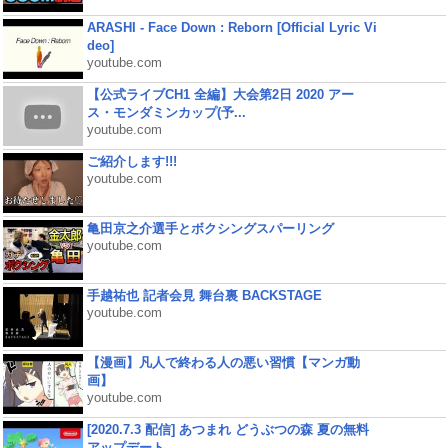
ARASHI - Face Down : Reborn [Official Lyric Vi
deo]
youtube.com
【公式ライブCH1 全編】大会第2日 2020 アー
ス・モンダミンカップ(予...
youtube.com
ご紹介します!!!
youtube.com
亀田京之介選手とボクシングスパーリング
youtube.com
手越祐也 記者会見 舞台裏 BACKSTAGE
youtube.com
【漫画】凡人で終わる人の悪い習慣【マンガ動
画】
youtube.com
[2020.7.3 配信] あつまれ どうぶつの森 夏の無料
アップデート