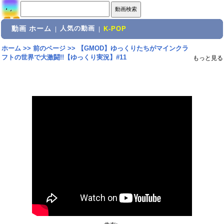
動画 ホーム
人気の動画
|
|
K-POP
ホーム
>>
前のページ
>>
【GMOD】ゆっくりたちがマインクラ
フトの世界で大激闘!!【ゆっくり実況】#11
もっと見る