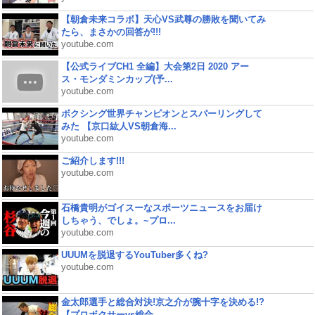
【朝倉未来コラボ】天心VS武尊の勝敗を聞いてみ
たら、まさかの回答が!!!
youtube.com
【公式ライブCH1 全編】大会第2日 2020 アー
ス・モンダミンカップ(予...
youtube.com
ボクシング世界チャンピオンとスパーリングして
みた 【京口紘人VS朝倉海...
youtube.com
ご紹介します!!!
youtube.com
石橋貴明がゴイスーなスポーツニュースをお届け
しちゃう、でしょ。~プロ...
youtube.com
UUUMを脱退するYouTuber多くね?
youtube.com
金太郎選手と総合対決!京之介が腕十字を決める!?
【プロボクサーvs総合...