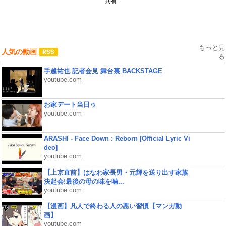
共有:
もっと見
人気の動画
る
手越祐也 記者会見 舞台裏 BACKSTAGE
youtube.com
お家デート当日ゥ
youtube.com
ARASHI - Face Down : Reborn [Official Lyric Vi
deo]
youtube.com
【上京直前】はなわ家長男・元輝を送り出す家族
決起会!最後の母の味を噛...
youtube.com
【漫画】凡人で終わる人の悪い習慣【マンガ動
画】
youtube.com