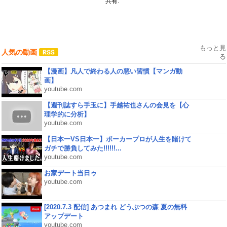
共有:
もっと見
人気の動画
る
【漫画】凡人で終わる人の悪い習慣【マンガ動
画】
youtube.com
【週刊誌すら手玉に】手越祐也さんの会見を【心
理学的に分析】
youtube.com
【日本一VS日本一】ポーカープロが人生を賭けて
ガチで勝負してみた!!!!!!...
youtube.com
お家デート当日ゥ
youtube.com
[2020.7.3 配信] あつまれ どうぶつの森 夏の無料
アップデート
youtube.com