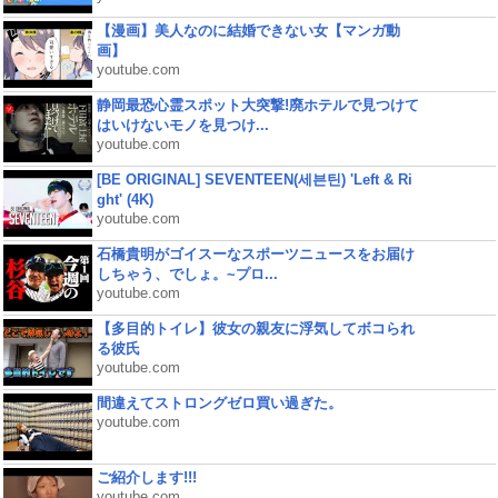
【漫画】美人なのに結婚できない女【マンガ動
画】
youtube.com
静岡最恐心霊スポット大突撃!廃ホテルで見つけて
はいけないモノを見つけ...
youtube.com
[BE ORIGINAL] SEVENTEEN(세븐틴) 'Left & Ri
ght' (4K)
youtube.com
石橋貴明がゴイスーなスポーツニュースをお届け
しちゃう、でしょ。~プロ...
youtube.com
【多目的トイレ】彼女の親友に浮気してボコられ
る彼氏
youtube.com
間違えてストロングゼロ買い過ぎた。
youtube.com
ご紹介します!!!
youtube.com