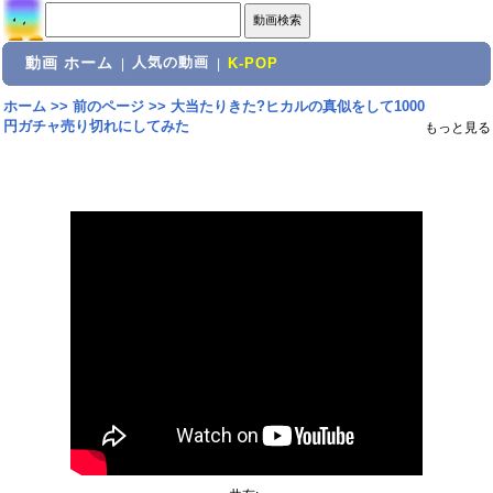
動画 ホーム
人気の動画
|
|
K-POP
ホーム
>>
前のページ
>>
大当たりきた?ヒカルの真似をして1000
円ガチャ売り切れにしてみた
もっと見る