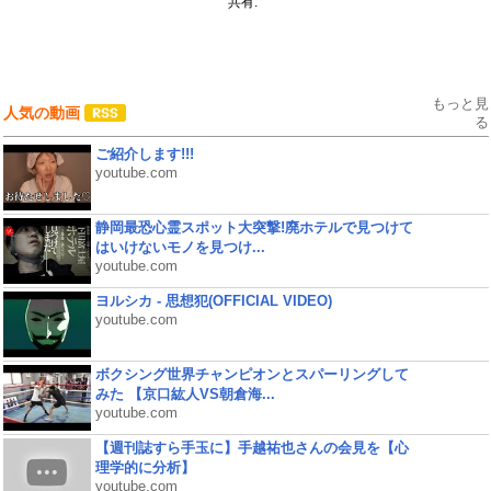
共有:
もっと見
人気の動画
る
ご紹介します!!!
youtube.com
静岡最恐心霊スポット大突撃!廃ホテルで見つけて
はいけないモノを見つけ...
youtube.com
ヨルシカ - 思想犯(OFFICIAL VIDEO)
youtube.com
ボクシング世界チャンピオンとスパーリングして
みた 【京口紘人VS朝倉海...
youtube.com
【週刊誌すら手玉に】手越祐也さんの会見を【心
理学的に分析】
youtube.com