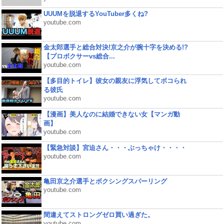
UUUMを脱退するYouTuber多くね?
youtube.com
金太郎選手と総合対決!京之介が腕十字を決める!?
【プロボクサーvs総合...
youtube.com
【多目的トイレ】彼女の親友に浮気してボコられ
る彼氏
youtube.com
【漫画】美人なのに結婚できない女【マンガ動
画】
youtube.com
【緊急対談】宮迫さん・・・ぶっちゃけ・・・・
youtube.com
亀田京之介選手とボクシングスパーリング
youtube.com
間違えてストロングゼロ買い過ぎた。
youtube.com