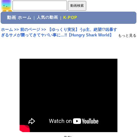
動画 ホーム
人気の動画
|
|
K-POP
ホーム
>>
前のページ
>>
【ゆっくり実況】うp主、絶望!?凶暴す
ぎるサメが襲ってきてヤバい事に…!!【Hungry Shark World】
もっと見る