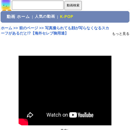
動画 ホーム
人気の動画
|
|
K-POP
ホーム
>>
前のページ
>>
写真撮られても顔が写らなくなるスカ
ーフがあるだと!?【海外セレブ御用達】
もっと見る