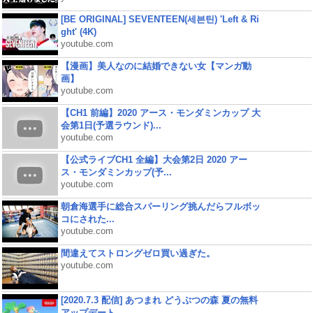
[BE ORIGINAL] SEVENTEEN(세븐틴) 'Left & Ri
ght' (4K)
youtube.com
【漫画】美人なのに結婚できない女【マンガ動
画】
youtube.com
【CH1 前編】2020 アース・モンダミンカップ 大
会第1日(予選ラウンド)...
youtube.com
【公式ライブCH1 全編】大会第2日 2020 アー
ス・モンダミンカップ(予...
youtube.com
朝倉海選手に総合スパーリング挑んだらフルボッ
コにされた...
youtube.com
間違えてストロングゼロ買い過ぎた。
youtube.com
[2020.7.3 配信] あつまれ どうぶつの森 夏の無料
アップデート