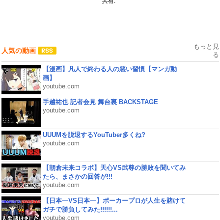
共有:
もっと見
人気の動画
る
【漫画】凡人で終わる人の悪い習慣【マンガ動
画】
youtube.com
手越祐也 記者会見 舞台裏 BACKSTAGE
youtube.com
UUUMを脱退するYouTuber多くね?
youtube.com
【朝倉未来コラボ】天心VS武尊の勝敗を聞いてみ
たら、まさかの回答が!!!
youtube.com
【日本一VS日本一】ポーカープロが人生を賭けて
ガチで勝負してみた!!!!!!...
youtube.com