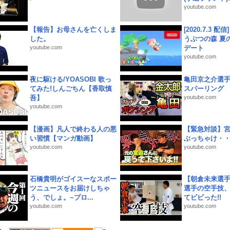
youtube.com
【報告】お母さんを亡くしま
[2020.7.3 配
した。
うぶつの森 夏
youtube.com
デート
youtube.com
夜に駆ける/YOASOBI 歌っ
亀田京之介選
てみた!しんごちん【香取慎
スパーリング
吾】
youtube.com
youtube.com
【漫画】凡人で終わる人の悪
【緊急対談】
い習慣【マンガ動画】
ぶっちゃけ・
youtube.com
youtube.com
石橋貴明がゴイスーなスポー
【朝倉未来選
ツニュースをお届けしちゃ
選手の空手技
う、でしょ。~プロ...
てビビった!!
youtube.com
youtube.com