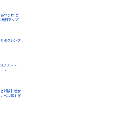
信] あつまれ ど
の無料アップ
手とボクシング
宮迫さん・・・
・・・
手と対談】朝倉
、レベル高すぎ