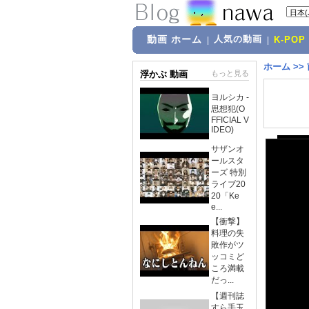
動画 ホーム
人気の動画
|
|
K-POP
ホーム
>>
浮かぶ 動画
もっと見る
ヨルシカ -
思想犯(O
FFICIAL V
IDEO)
サザンオ
ールスタ
ーズ 特別
ライブ20
20「Ke
e...
【衝撃】
料理の失
敗作がツ
ッコミど
ころ満載
だっ...
【週刊誌
すら手玉