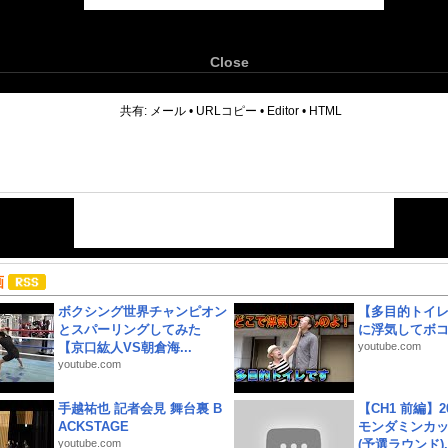
Close
6
共有:
メール
•
URLコピー
•
Editor
•
HTML
画
ボクシング世界チャンピオン
【多目的トイ
とスパーリングしてみた
に浮気してボ
【京口紘人VS朝倉海...
youtube.com
youtube.com
手越祐也 記者会見 舞台裏 B
【CH1 前編】2
ACKSTAGE
モンダミンカッ
youtube.com
(予選ラウンド)..