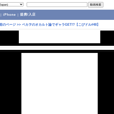
提携/入店
|
iPhone
|
前のページ
>>
ペカヲのオカルト論でギャラGET!?【こびドル#48】