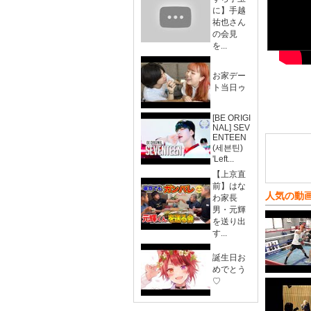
に】手越
祐也さん
の会見
を...
お家デー
ト当日ゥ
[BE ORIGI
NAL] SEV
ENTEEN
(세븐틴)
'Left...
【上京直
前】はな
人気の動
わ家長
男・元輝
を送り出
す...
誕生日お
めでとう
♡