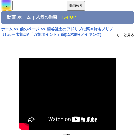
動画 ホーム
人気の動画
|
|
K-POP
ホーム
>>
前のページ
>>
桐谷健太のアドリブに菜々緒もノリノ
リ! au三太郎CM「万能ポイント」編(15秒版+メイキング)
もっと見る