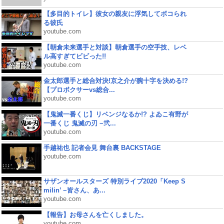
【多目的トイレ】彼女の親友に浮気してボコられ
る彼氏
youtube.com
【朝倉未来選手と対談】朝倉選手の空手技、レベ
ル高すぎてビビった!!
youtube.com
金太郎選手と総合対決!京之介が腕十字を決める!?
【プロボクサーvs総合...
youtube.com
【鬼滅一番くじ】リベンジなるか!? よゐこ有野が
一番くじ 鬼滅の刃 ~弐...
youtube.com
手越祐也 記者会見 舞台裏 BACKSTAGE
youtube.com
サザンオールスターズ 特別ライブ2020「Keep S
milin’ ~皆さん、あ...
youtube.com
【報告】お母さんを亡くしました。
youtube.com