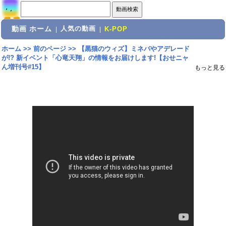
動画 ホーム
人気の動画
|
|
K-POP
ホーム
>>
前のページ
>>
【黒猫のウィズ】ミネバやアデレード
が!? 新イベント「心竜天翔」の情報をお届けします!【おせニャ
ん増刊号#15】
もっと見る