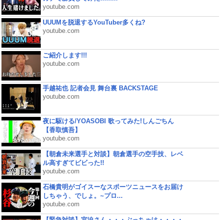
youtube.com
UUUMを脱退するYouTuber多くね?
youtube.com
ご紹介します!!!
youtube.com
手越祐也 記者会見 舞台裏 BACKSTAGE
youtube.com
夜に駆ける/YOASOBI 歌ってみた!しんごちん
【香取慎吾】
youtube.com
【朝倉未来選手と対談】朝倉選手の空手技、レベ
ル高すぎてビビった!!
youtube.com
石橋貴明がゴイスーなスポーツニュースをお届け
しちゃう、でしょ。~プロ...
youtube.com
【緊急対談】宮迫さん・・・ぶっちゃけ・・・・