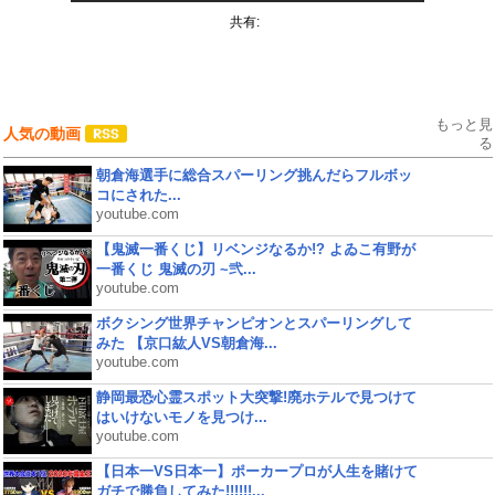
共有:
もっと見
人気の動画
る
朝倉海選手に総合スパーリング挑んだらフルボッ
コにされた...
youtube.com
【鬼滅一番くじ】リベンジなるか!? よゐこ有野が
一番くじ 鬼滅の刃 ~弐...
youtube.com
ボクシング世界チャンピオンとスパーリングして
みた 【京口紘人VS朝倉海...
youtube.com
静岡最恐心霊スポット大突撃!廃ホテルで見つけて
はいけないモノを見つけ...
youtube.com
【日本一VS日本一】ポーカープロが人生を賭けて
ガチで勝負してみた!!!!!!...