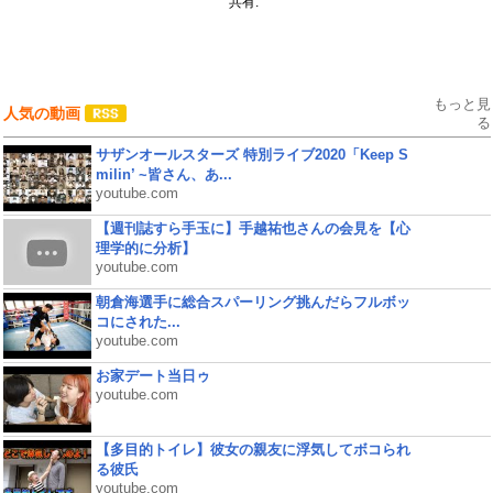
共有:
もっと見
人気の動画
る
サザンオールスターズ 特別ライブ2020「Keep S
milin’ ~皆さん、あ...
youtube.com
【週刊誌すら手玉に】手越祐也さんの会見を【心
理学的に分析】
youtube.com
朝倉海選手に総合スパーリング挑んだらフルボッ
コにされた...
youtube.com
お家デート当日ゥ
youtube.com
【多目的トイレ】彼女の親友に浮気してボコられ
る彼氏
youtube.com