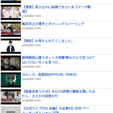
【漫画】美人なのに結婚できない女【マンガ動
画】
youtube.com
亀田京之介選手とボクシングスパーリング
youtube.com
【報告】お母さんを亡くしました。
youtube.com
静岡最恐心霊スポット大突撃!廃ホテルで見つけて
はいけないモノを見つけ...
youtube.com
ヨルシカ - 思想犯(OFFICIAL VIDEO)
youtube.com
【朝倉未来コラボ】天心VS武尊の勝敗を聞いてみ
たら、まさかの回答が!!!
youtube.com
【公式ライブCH1 全編】大会第2日 2020 アー
ス・モンダミンカップ(予...