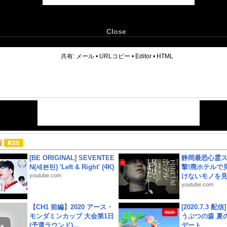
Close
6
共有:
メール
•
URLコピー
•
Editor
•
HTML
画
[BE ORIGINAL] SEVENTEE
静岡最恐心霊
N(세븐틴) 'Left & Right' (4K)
撃!廃ホテルで
youtube.com
けないモノを見つ
youtube.com
【CH1 前編】2020 アース・
[2020.7.3 配
モンダミンカップ 大会第1日
うぶつの森 夏
(予選ラウンド)...
デート