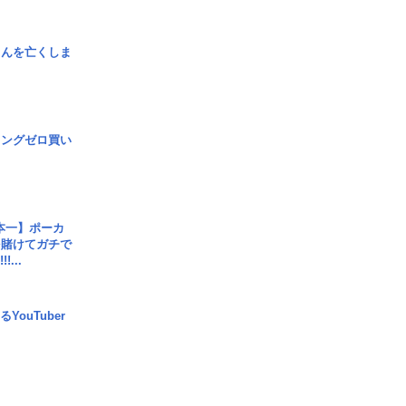
さんを亡くしま
ロングゼロ買い
本一】ポーカ
を賭けてガチで
!...
YouTuber