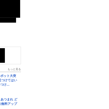
もっと見る
スポット大突
見つけてはい
け...
信] あつまれ ど
の無料アップ