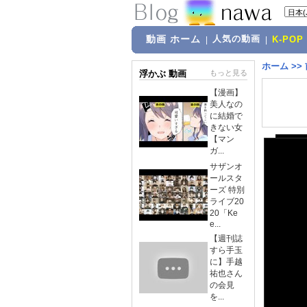
動画 ホーム
人気の動画
|
|
K-POP
ホーム
>>
浮かぶ 動画
もっと見る
【漫画】
美人なの
に結婚で
きない女
【マン
ガ...
サザンオ
ールスタ
ーズ 特別
ライブ20
20「Ke
e...
【週刊誌
すら手玉
に】手越
祐也さん
の会見
を...