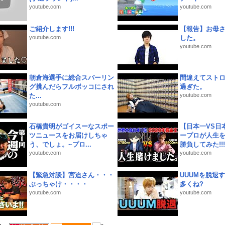
youtube.com
youtube.com
ご紹介します!!!
【報告】お母
youtube.com
した。
youtube.com
朝倉海選手に総合スパーリン
間違えてスト
グ挑んだらフルボッコにされ
過ぎた。
た...
youtube.com
youtube.com
石橋貴明がゴイスーなスポー
【日本一VS日
ツニュースをお届けしちゃ
ープロが人生
う、でしょ。~プロ...
勝負してみた!!!!!
youtube.com
youtube.com
【緊急対談】宮迫さん・・・
UUUMを脱退する
ぶっちゃけ・・・・
多くね?
youtube.com
youtube.com