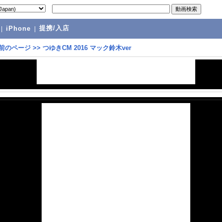
提携/入店
|
iPhone
|
前のページ
>>
つゆきCM 2016 マック鈴木ver