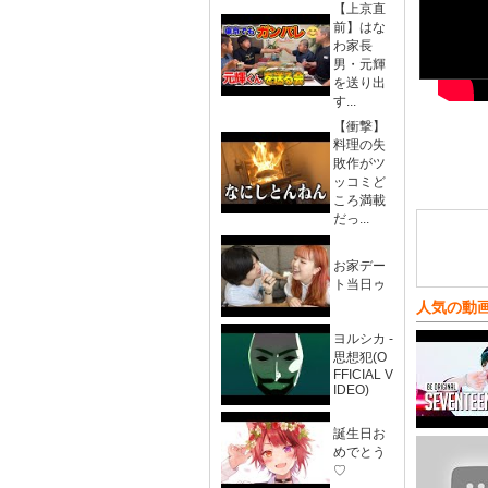
【上京直
前】はな
わ家長
男・元輝
を送り出
す...
【衝撃】
料理の失
敗作がツ
ッコミど
ころ満載
だっ...
お家デー
ト当日ゥ
人気の動
ヨルシカ -
思想犯(O
FFICIAL V
IDEO)
誕生日お
めでとう
♡