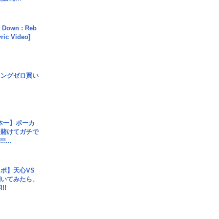
 Down : Reb
yric Video]
ロングゼロ買い
本一】ポーカ
を賭けてガチで
!...
ボ】天心VS
聞いてみたら、
!!