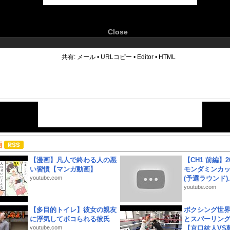
Close
6
共有:
メール
•
URLコピー
•
Editor
•
HTML
画
【漫画】凡人で終わる人の悪
【CH1 前編】2
い習慣【マンガ動画】
モンダミンカッ
youtube.com
(予選ラウンド)..
youtube.com
【多目的トイレ】彼女の親友
ボクシング世
に浮気してボコられる彼氏
とスパーリン
youtube.com
【京口紘人VS朝