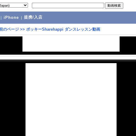
提携/入店
|
iPhone
|
前のページ
>>
ポッキーSharehappi ダンスレッスン動画