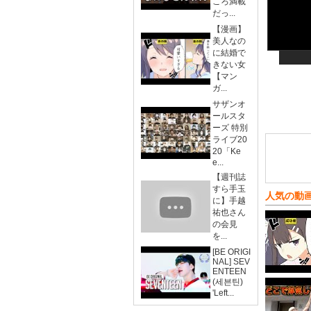
ころ満載
だっ...
【漫画】
美人なの
に結婚で
きない女
【マン
ガ...
サザンオ
ールスタ
ーズ 特別
ライブ20
20「Ke
e...
【週刊誌
すら手玉
人気の動
に】手越
祐也さん
の会見
を...
[BE ORIGI
NAL] SEV
ENTEEN
(세븐틴)
'Left...