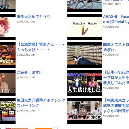
youtube.com
誕生日おめでとう♡
ARASHI - Face
youtube.com
orn [Official L
youtube.com
【緊急対談】宮迫さん・・・
間違えてスト
ぶっちゃけ・・・・
過ぎた。
youtube.com
youtube.com
ご紹介します!!!
【日本一VS日
youtube.com
ープロが人生
勝負してみた!!!!!
youtube.com
亀田京之介選手とボクシング
【朝倉未来コラ
スパーリング
武尊の勝敗を
youtube.com
まさかの回答が!
youtube.com