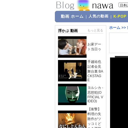
動画 ホーム
人気の動画
|
|
K-POP
ホーム
>>
浮かぶ 動画
もっと見る
お家デー
ト当日ゥ
手越祐也
記者会見
舞台裏 BA
CKSTAG
E
ヨルシカ -
思想犯(O
FFICIAL V
IDEO)
【衝撃】
料理の失
敗作がツ
ッコミど