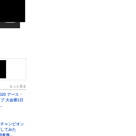
もっと見る
020 アース・
プ 大会第1日
.
界チャンピオン
グしてみた
倉海...