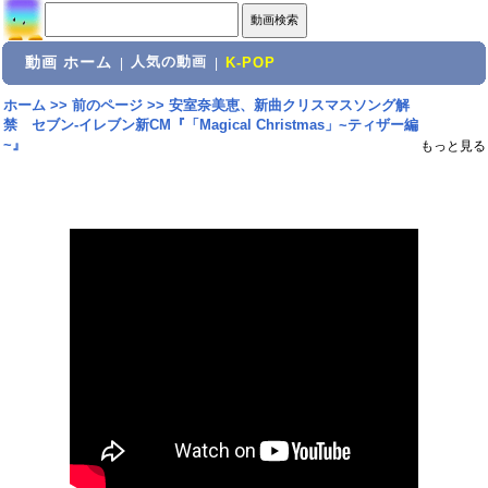
動画 ホーム
人気の動画
|
|
K-POP
ホーム
>>
前のページ
>>
安室奈美恵、新曲クリスマスソング解
禁 セブン-イレブン新CM『「Magical Christmas」~ティザー編
~』
もっと見る