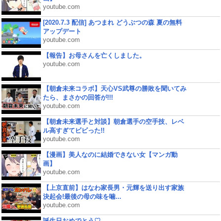
youtube.com
[2020.7.3 配信] あつまれ どうぶつの森 夏の無料
アップデート
youtube.com
【報告】お母さんを亡くしました。
youtube.com
【朝倉未来コラボ】天心VS武尊の勝敗を聞いてみ
たら、まさかの回答が!!!
youtube.com
【朝倉未来選手と対談】朝倉選手の空手技、レベ
ル高すぎてビビった!!
youtube.com
【漫画】美人なのに結婚できない女【マンガ動
画】
youtube.com
【上京直前】はなわ家長男・元輝を送り出す家族
決起会!最後の母の味を噛...
youtube.com
誕生日おめでとう♡