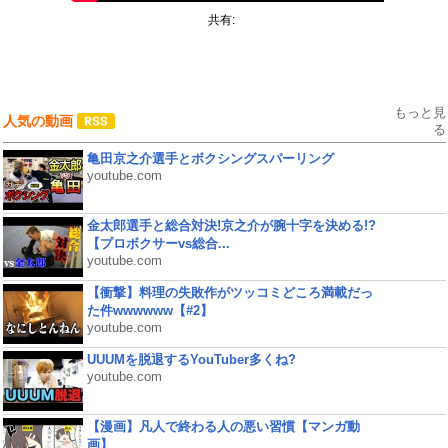
共有:
もっと見
人気の動画
る
亀田京之介選手とボクシングスパーリング
youtube.com
金太郎選手と総合対決!京之介が腕十字を決める!?
【プロボクサーvs総合...
youtube.com
【衝撃】料理の失敗作がツッコミどころ満載だっ
た件wwwwww【#2】
youtube.com
UUUMを脱退するYouTuber多くね?
youtube.com
【漫画】凡人で終わる人の悪い習慣【マンガ動
画】