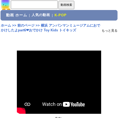
動画 ホーム
人気の動画
|
|
K-POP
ホーム
>>
前のページ
>>
横浜 アンパンマンミュージアムにおで
かけしたよpart6❤おでかけ Toy Kids トイキッズ
もっと見る