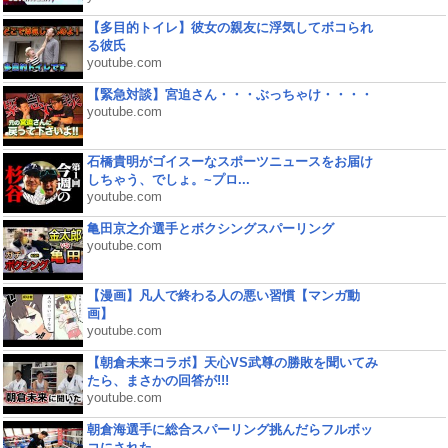
【多目的トイレ】彼女の親友に浮気してボコられ
る彼氏
youtube.com
【緊急対談】宮迫さん・・・ぶっちゃけ・・・・
youtube.com
石橋貴明がゴイスーなスポーツニュースをお届け
しちゃう、でしょ。~プロ...
youtube.com
亀田京之介選手とボクシングスパーリング
youtube.com
【漫画】凡人で終わる人の悪い習慣【マンガ動
画】
youtube.com
【朝倉未来コラボ】天心VS武尊の勝敗を聞いてみ
たら、まさかの回答が!!!
youtube.com
朝倉海選手に総合スパーリング挑んだらフルボッ
コにされた...