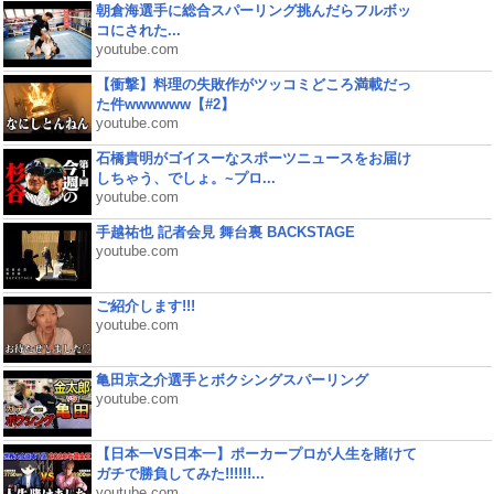
朝倉海選手に総合スパーリング挑んだらフルボッ
コにされた...
youtube.com
【衝撃】料理の失敗作がツッコミどころ満載だっ
た件wwwwww【#2】
youtube.com
石橋貴明がゴイスーなスポーツニュースをお届け
しちゃう、でしょ。~プロ...
youtube.com
手越祐也 記者会見 舞台裏 BACKSTAGE
youtube.com
ご紹介します!!!
youtube.com
亀田京之介選手とボクシングスパーリング
youtube.com
【日本一VS日本一】ポーカープロが人生を賭けて
ガチで勝負してみた!!!!!!...
youtube.com