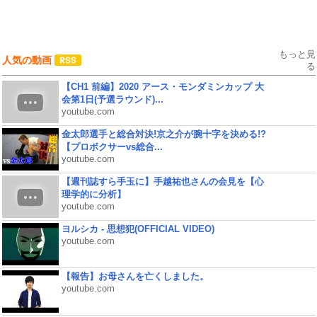
もっと見
人気の動画
る
【CH1 前編】2020 アース・モンダミンカップ 大
会第1日(予選ラウンド)...
youtube.com
金太郎選手と総合対決!京之介が腕十字を決める!?
【プロボクサーvs総合...
youtube.com
【週刊誌すら手玉に】手越祐也さんの会見を【心
理学的に分析】
youtube.com
ヨルシカ - 思想犯(OFFICIAL VIDEO)
youtube.com
【報告】お母さんを亡くしました。
youtube.com