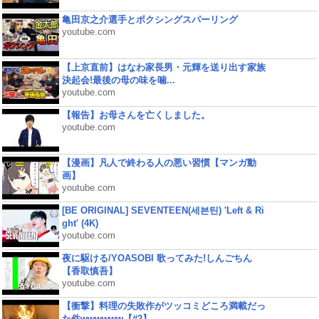
亀田京之介選手とボクシングスパーリング
youtube.com
【上京直前】はなわ家長男・元輝を送り出す家族
決起会!最後の母の味を噛...
youtube.com
【報告】お母さんを亡くしました。
youtube.com
【漫画】凡人で終わる人の悪い習慣【マンガ動
画】
youtube.com
[BE ORIGINAL] SEVENTEEN(세븐틴) 'Left & Ri
ght' (4K)
youtube.com
夜に駆ける/YOASOBI 歌ってみた!しんごちん
【香取慎吾】
youtube.com
【衝撃】料理の失敗作がツッコミどころ満載だっ
た件wwwwww【#2】