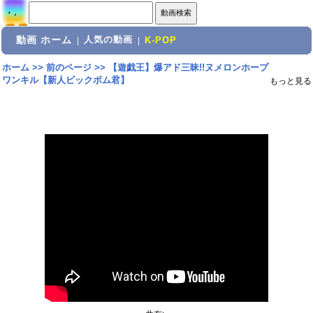
動画 ホーム
人気の動画
|
|
K-POP
ホーム
>>
前のページ
>>
【遊戯王】爆アド三昧!!ヌメロンホープ
ワンキル【新人ビックボム君】
もっと見る