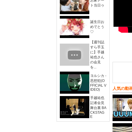
お家デー
ト当日ゥ
誕生日お
めでとう
♡
【週刊誌
すら手玉
に】手越
祐也さん
の会見
を...
ヨルシカ -
思想犯(O
FFICIAL V
人気の動
IDEO)
手越祐也
記者会見
舞台裏 BA
CKSTAG
E