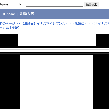
提携/入店
|
iPhone
|
前のページ
>>
【最終回】イナズマイレブンよ・・・永遠に・・・!『イナズ
#42 完【実況】