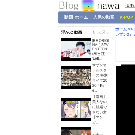
動画 ホーム
人気の動画
|
|
K-POP
ホーム
>>
浮かぶ 動画
もっと見る
レブン2』 
[BE ORIGI
NAL] SEV
ENTEEN
(세븐틴)
'Left...
サザンオ
ールスタ
ーズ 特別
ライブ20
20「Ke
e...
【漫画】
美人なの
に結婚で
きない女
【マン
ガ...