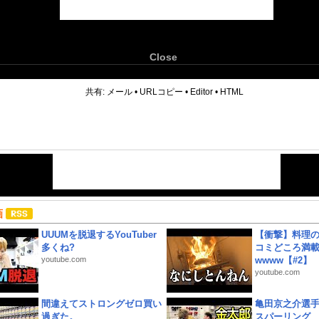
Close
6
共有:
メール
•
URLコピー
•
Editor
•
HTML
画
UUUMを脱退するYouTuber
【衝撃】料理
多くね?
コミどころ満載
youtube.com
wwww【#2】
youtube.com
間違えてストロングゼロ買い
亀田京之介選
過ぎた。
スパーリング