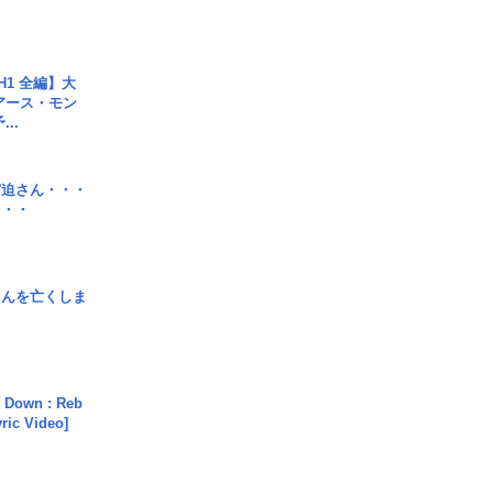
H1 全編】大
 アース・モン
..
宮迫さん・・・
・・・
さんを亡くしま
 Down : Reb
yric Video]