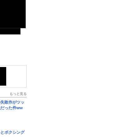
もっと見る
の失敗作がツッ
だった件ww
手とボクシング