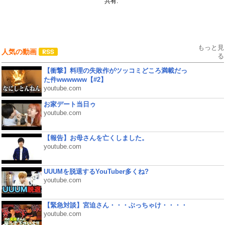
共有:
もっと見
人気の動画
る
【衝撃】料理の失敗作がツッコミどころ満載だっ
た件wwwwww【#2】
youtube.com
お家デート当日ゥ
youtube.com
【報告】お母さんを亡くしました。
youtube.com
UUUMを脱退するYouTuber多くね?
youtube.com
【緊急対談】宮迫さん・・・ぶっちゃけ・・・・
youtube.com