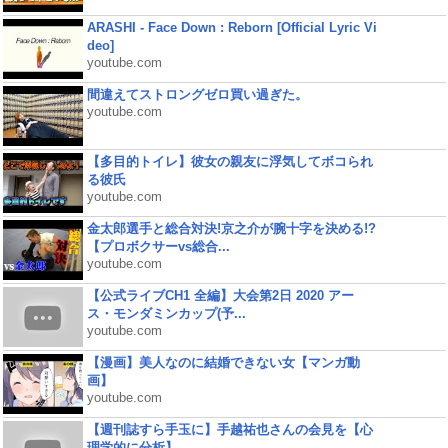
ARASHI - Face Down : Reborn [Official Lyric Vi
deo]
youtube.com
間違えてストロングゼロ買い過ぎた。
youtube.com
【多目的トイレ】彼女の親友に浮気してボコられ
る彼氏
youtube.com
金太郎選手と総合対決!京之介が腕十字を決める!?
【プロボクサーvs総合...
youtube.com
【公式ライブCH1 全編】大会第2日 2020 アー
ス・モンダミンカップ(予...
youtube.com
【漫画】美人なのに結婚できない女【マンガ動
画】
youtube.com
【週刊誌すら手玉に】手越祐也さんの会見を【心
理学的に分析】