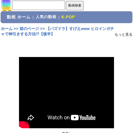
動画 ホーム
人気の動画
|
|
K-POP
ホーム
>>
前のページ
>>
【パズドラ】すげえwww ヒロインガチ
ャで神引きする方法!?【後半】
もっと見る