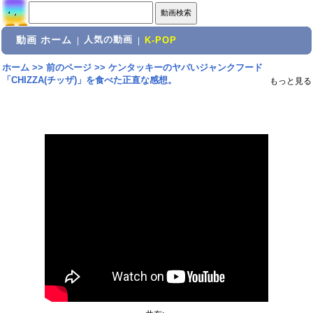
動画 ホーム
人気の動画
|
|
K-POP
ホーム
>>
前のページ
>>
ケンタッキーのヤバいジャンクフード
「CHIZZA(チッザ)」を食べた正直な感想。
もっと見る