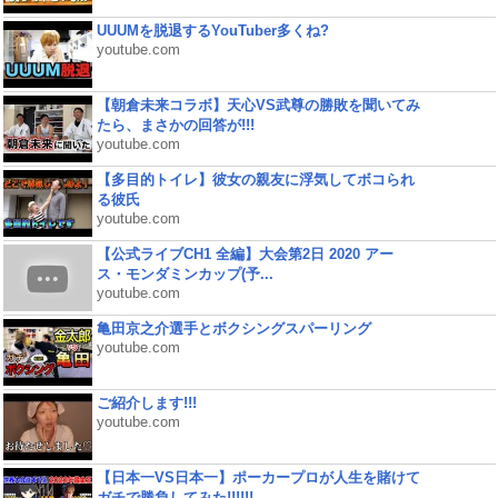
UUUMを脱退するYouTuber多くね?
youtube.com
【朝倉未来コラボ】天心VS武尊の勝敗を聞いてみ
たら、まさかの回答が!!!
youtube.com
【多目的トイレ】彼女の親友に浮気してボコられ
る彼氏
youtube.com
【公式ライブCH1 全編】大会第2日 2020 アー
ス・モンダミンカップ(予...
youtube.com
亀田京之介選手とボクシングスパーリング
youtube.com
ご紹介します!!!
youtube.com
【日本一VS日本一】ポーカープロが人生を賭けて
ガチで勝負してみた!!!!!!...