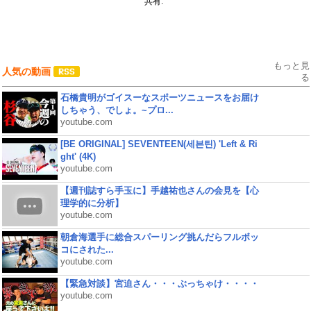
共有:
もっと見
人気の動画
る
石橋貴明がゴイスーなスポーツニュースをお届け
しちゃう、でしょ。~プロ...
youtube.com
[BE ORIGINAL] SEVENTEEN(세븐틴) 'Left & Ri
ght' (4K)
youtube.com
【週刊誌すら手玉に】手越祐也さんの会見を【心
理学的に分析】
youtube.com
朝倉海選手に総合スパーリング挑んだらフルボッ
コにされた...
youtube.com
【緊急対談】宮迫さん・・・ぶっちゃけ・・・・
youtube.com