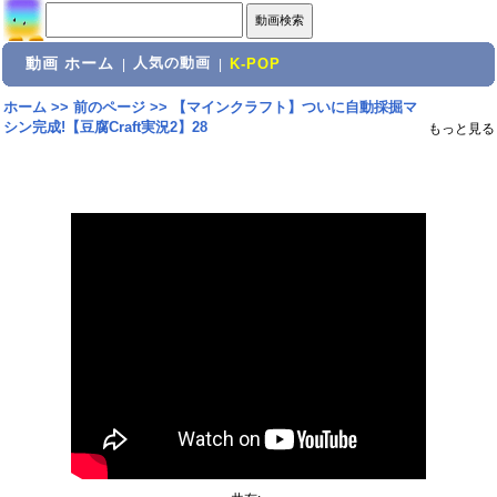
動画 ホーム
人気の動画
|
|
K-POP
ホーム
>>
前のページ
>>
【マインクラフト】ついに自動採掘マ
シン完成!【豆腐Craft実況2】28
もっと見る