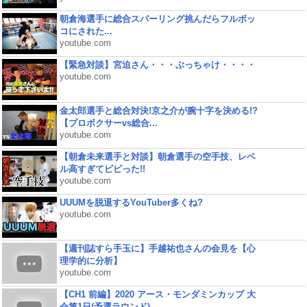
朝倉海選手に総合スパーリング挑んだらフルボッ
コにされた...
youtube.com
【緊急対談】宮迫さん・・・ぶっちゃけ・・・・
youtube.com
金太郎選手と総合対決!京之介が腕十字を決める!?
【プロボクサーvs総合...
youtube.com
【朝倉未来選手と対談】朝倉選手の空手技、レベ
ル高すぎてビビった!!
youtube.com
UUUMを脱退するYouTuber多くね?
youtube.com
【週刊誌すら手玉に】手越祐也さんの会見を【心
理学的に分析】
youtube.com
【CH1 前編】2020 アース・モンダミンカップ 大
会第1日(予選ラウンド)...