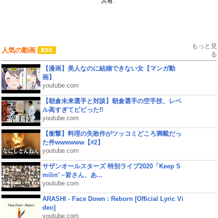
共有:
もっと見
人気の動画
る
【漫画】美人なのに結婚できない女【マンガ動
画】
youtube.com
【朝倉未来選手と対談】朝倉選手の空手技、レベ
ル高すぎてビビった!!
youtube.com
【衝撃】料理の失敗作がツッコミどころ満載だっ
た件wwwwww【#2】
youtube.com
サザンオールスターズ 特別ライブ2020「Keep S
milin’ ~皆さん、あ...
youtube.com
ARASHI - Face Down : Reborn [Official Lyric Vi
deo]
youtube.com