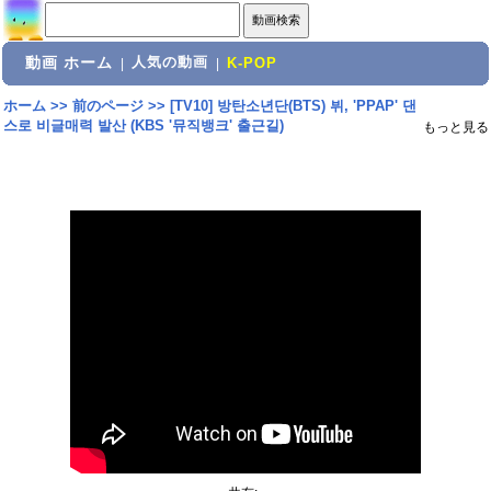
動画 ホーム
人気の動画
|
|
K-POP
ホーム
>>
前のページ
>>
[TV10] 방탄소년단(BTS) 뷔, 'PPAP' 댄
스로 비글매력 발산 (KBS '뮤직뱅크' 출근길)
もっと見る