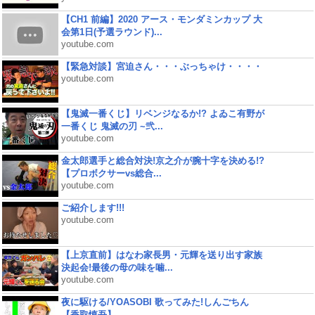
【CH1 前編】2020 アース・モンダミンカップ 大
会第1日(予選ラウンド)...
youtube.com
【緊急対談】宮迫さん・・・ぶっちゃけ・・・・
youtube.com
【鬼滅一番くじ】リベンジなるか!? よゐこ有野が
一番くじ 鬼滅の刃 ~弐...
youtube.com
金太郎選手と総合対決!京之介が腕十字を決める!?
【プロボクサーvs総合...
youtube.com
ご紹介します!!!
youtube.com
【上京直前】はなわ家長男・元輝を送り出す家族
決起会!最後の母の味を噛...
youtube.com
夜に駆ける/YOASOBI 歌ってみた!しんごちん
【香取慎吾】