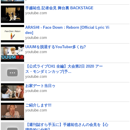
手越祐也 記者会見 舞台裏 BACKSTAGE
youtube.com
ARASHI - Face Down : Reborn [Official Lyric Vi
deo]
youtube.com
UUUMを脱退するYouTuber多くね?
youtube.com
【公式ライブCH1 全編】大会第2日 2020 アー
ス・モンダミンカップ(予...
youtube.com
お家デート当日ゥ
youtube.com
ご紹介します!!!
youtube.com
【週刊誌すら手玉に】手越祐也さんの会見を【心
理学的に分析】