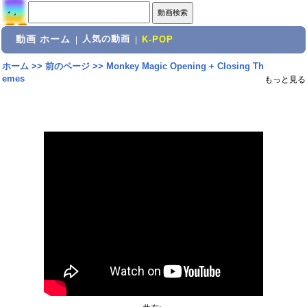
動画 ホーム
人気の動画
|
|
K-POP
ホーム
>>
前のページ
>>
Monkey Magic Opening + Closing Th
emes
もっと見る