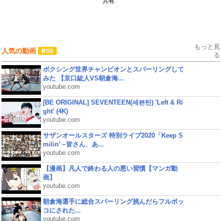
共有:
もっと見
人気の動画
る
ボクシング世界チャンピオンとスパーリングして
みた 【京口紘人VS朝倉海...
youtube.com
[BE ORIGINAL] SEVENTEEN(세븐틴) 'Left & Ri
ght' (4K)
youtube.com
サザンオールスターズ 特別ライブ2020「Keep S
milin’ ~皆さん、あ...
youtube.com
【漫画】凡人で終わる人の悪い習慣【マンガ動
画】
youtube.com
朝倉海選手に総合スパーリング挑んだらフルボッ
コにされた...
youtube.com