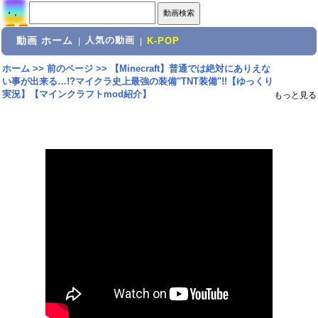
動画 ホーム
人気の動画
|
|
K-POP
ホーム
>>
前のページ
>>
【Minecraft】普通では絶対にありえな
い事が出来る…!?マイクラ史上最強の装備"TNT装備"!!【ゆっくり
実況】【マインクラフトmod紹介】
もっと見る