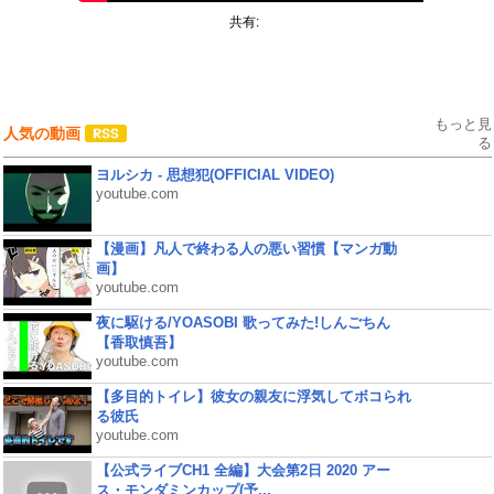
共有:
もっと見
人気の動画
る
ヨルシカ - 思想犯(OFFICIAL VIDEO)
youtube.com
【漫画】凡人で終わる人の悪い習慣【マンガ動
画】
youtube.com
夜に駆ける/YOASOBI 歌ってみた!しんごちん
【香取慎吾】
youtube.com
【多目的トイレ】彼女の親友に浮気してボコられ
る彼氏
youtube.com
【公式ライブCH1 全編】大会第2日 2020 アー
ス・モンダミンカップ(予...