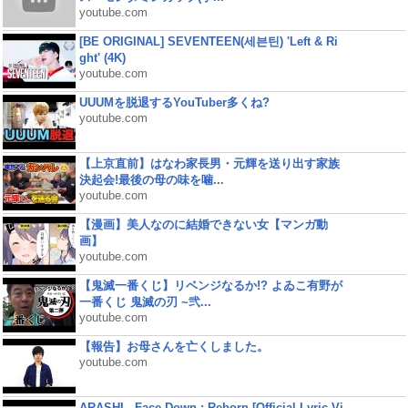
youtube.com
[BE ORIGINAL] SEVENTEEN(세븐틴) 'Left & Ri
ght' (4K)
youtube.com
UUUMを脱退するYouTuber多くね?
youtube.com
【上京直前】はなわ家長男・元輝を送り出す家族
決起会!最後の母の味を噛...
youtube.com
【漫画】美人なのに結婚できない女【マンガ動
画】
youtube.com
【鬼滅一番くじ】リベンジなるか!? よゐこ有野が
一番くじ 鬼滅の刃 ~弐...
youtube.com
【報告】お母さんを亡くしました。
youtube.com
ARASHI - Face Down : Reborn [Official Lyric Vi