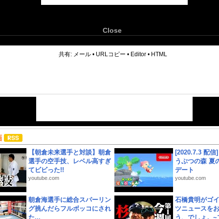
Close
6
共有:
メール
•
URLコピー
•
Editor
•
HTML
画
【朝倉未来選手と対談】朝倉
[2020.7.3 配
選手の空手技、レベル高すぎ
うぶつの森 夏
てビビった!!
デート
youtube.com
youtube.com
朝倉海選手に総合スパーリン
石橋貴明がゴ
グ挑んだらフルボッコにされ
ツニュースを
た...
う、でしょ。~プ