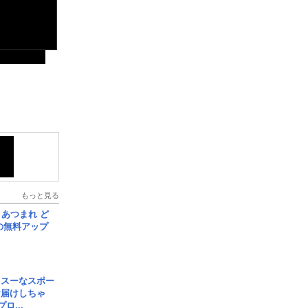
もっと見る
信] あつまれ ど
の無料アップ
イスーなスポー
お届けしちゃ
ロ...