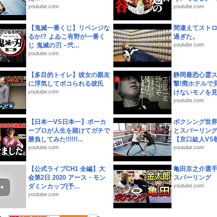
youtube.com
youtube.com
【鬼滅一番くじ】リベンジな
間違えてスト
るか!? よゐこ有野が一番く
過ぎた。
じ 鬼滅の刃 ~弐...
youtube.com
youtube.com
【多目的トイレ】彼女の親友
静岡最恐心霊
に浮気してボコられる彼氏
撃!廃ホテルで
youtube.com
けないモノを見つ
youtube.com
【日本一VS日本一】ポーカ
ボクシング世
ープロが人生を賭けてガチで
とスパーリン
勝負してみた!!!!!!...
【京口紘人VS朝
youtube.com
youtube.com
【公式ライブCH1 全編】大
亀田京之介選
会第2日 2020 アース・モン
スパーリング
ダミンカップ(予...
youtube.com
youtube.com