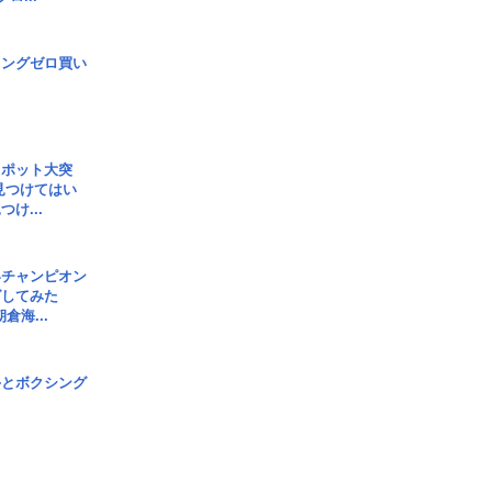
ロングゼロ買い
スポット大突
見つけてはい
け...
界チャンピオン
グしてみた
倉海...
手とボクシング