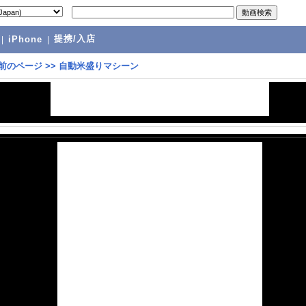
提携/入店
|
iPhone
|
前のページ
>>
自動米盛りマシーン