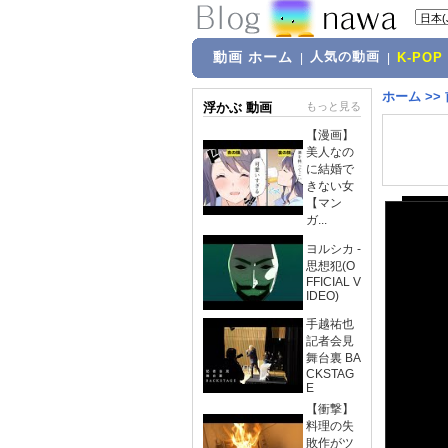
動画 ホーム
人気の動画
|
|
K-POP
ホーム
>>
浮かぶ 動画
もっと見る
【漫画】
美人なの
に結婚で
きない女
【マン
ガ...
ヨルシカ -
思想犯(O
FFICIAL V
IDEO)
手越祐也
記者会見
舞台裏 BA
CKSTAG
E
【衝撃】
料理の失
敗作がツ