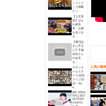
ッコミど
ころ満載
だっ...
【上京直
前】はな
わ家長
男・元輝
を送り出
す...
【週刊誌
すら手玉
に】手越
祐也さん
の会見
を...
人気の動
サザンオ
ールスタ
ーズ 特別
ライブ20
20「Ke
e...
[BE ORIGI
NAL] SEV
ENTEEN
(세븐틴)