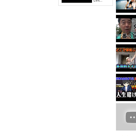
'Left...