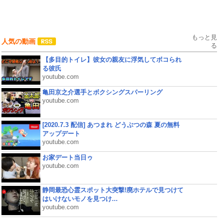
もっと見
人気の動画
る
【多目的トイレ】彼女の親友に浮気してボコられ
る彼氏
youtube.com
亀田京之介選手とボクシングスパーリング
youtube.com
[2020.7.3 配信] あつまれ どうぶつの森 夏の無料
アップデート
youtube.com
お家デート当日ゥ
youtube.com
静岡最恐心霊スポット大突撃!廃ホテルで見つけて
はいけないモノを見つけ...
youtube.com