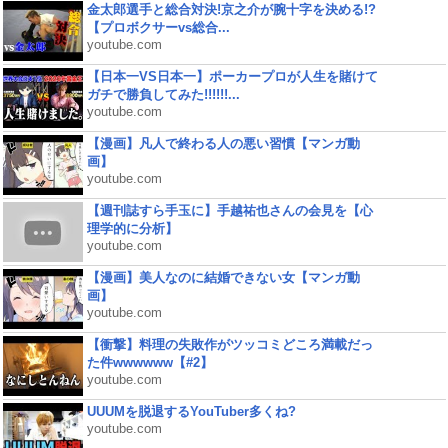
金太郎選手と総合対決!京之介が腕十字を決める!?
【プロボクサーvs総合...
youtube.com
【日本一VS日本一】ポーカープロが人生を賭けて
ガチで勝負してみた!!!!!!...
youtube.com
【漫画】凡人で終わる人の悪い習慣【マンガ動
画】
youtube.com
【週刊誌すら手玉に】手越祐也さんの会見を【心
理学的に分析】
youtube.com
【漫画】美人なのに結婚できない女【マンガ動
画】
youtube.com
【衝撃】料理の失敗作がツッコミどころ満載だっ
た件wwwwww【#2】
youtube.com
UUUMを脱退するYouTuber多くね?
youtube.com