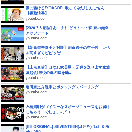
夜に駆ける/YOASOBI 歌ってみた!しんごちん
【香取慎吾】
youtube.com
[2020.7.3 配信] あつまれ どうぶつの森 夏の無料
アップデート
youtube.com
【朝倉未来選手と対談】朝倉選手の空手技、レベ
ル高すぎてビビった!!
youtube.com
【上京直前】はなわ家長男・元輝を送り出す家族
決起会!最後の母の味を噛...
youtube.com
亀田京之介選手とボクシングスパーリング
youtube.com
石橋貴明がゴイスーなスポーツニュースをお届け
しちゃう、でしょ。~プロ...
youtube.com
[BE ORIGINAL] SEVENTEEN(세븐틴) 'Left & Ri
ght' (4K)