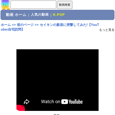
動画 ホーム
人気の動画
|
|
K-POP
ホーム
>>
前のページ
>>
セイキンの新居に突撃してみた!【YouT
uber自宅訪問】
もっと見る