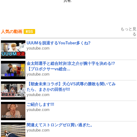
共有:
もっと見
人気の動画
る
UUUMを脱退するYouTuber多くね?
youtube.com
金太郎選手と総合対決!京之介が腕十字を決める!?
【プロボクサーvs総合...
youtube.com
【朝倉未来コラボ】天心VS武尊の勝敗を聞いてみ
たら、まさかの回答が!!!
youtube.com
ご紹介します!!!
youtube.com
間違えてストロングゼロ買い過ぎた。
youtube.com