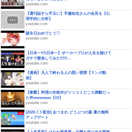
youtube.com
【週刊誌すら手玉に】手越祐也さんの会見を【心
理学的に分析】
youtube.com
誕生日おめでとう♡
youtube.com
【日本一VS日本一】ポーカープロが人生を賭けて
ガチで勝負してみた!!!!!!...
youtube.com
【漫画】凡人で終わる人の悪い習慣【マンガ動
画】
youtube.com
【衝撃】料理の失敗作がツッコミどころ満載だっ
た件wwwwww【#2】
youtube.com
[2020.7.3 配信] あつまれ どうぶつの森 夏の無料
アップデート
youtube.com
【上京直前】はなわ家長男・元輝を送り出す家族