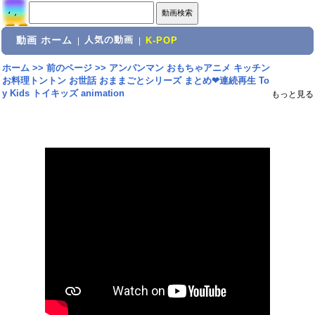
動画 ホーム
人気の動画
|
|
K-POP
ホーム
>>
前のページ
>>
アンパンマン おもちゃアニメ キッチン
お料理トントン お世話 おままごとシリーズ まとめ❤連続再生 To
y Kids トイキッズ animation
もっと見る