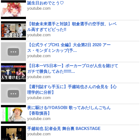
誕生日おめでとう♡
youtube.com
【朝倉未来選手と対談】朝倉選手の空手技、レベ
ル高すぎてビビった!!
youtube.com
【公式ライブCH1 全編】大会第2日 2020 アー
ス・モンダミンカップ(予...
youtube.com
【日本一VS日本一】ポーカープロが人生を賭けて
ガチで勝負してみた!!!!!!...
youtube.com
【週刊誌すら手玉に】手越祐也さんの会見を【心
理学的に分析】
youtube.com
夜に駆ける/YOASOBI 歌ってみた!しんごちん
【香取慎吾】
youtube.com
手越祐也 記者会見 舞台裏 BACKSTAGE
youtube.com