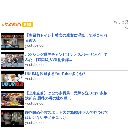
もっと見
人気の動画
る
【多目的トイレ】彼女の親友に浮気してボコられ
る彼氏
youtube.com
ボクシング世界チャンピオンとスパーリングして
みた 【京口紘人VS朝倉海...
youtube.com
UUUMを脱退するYouTuber多くね?
youtube.com
【上京直前】はなわ家長男・元輝を送り出す家族
決起会!最後の母の味を噛...
youtube.com
静岡最恐心霊スポット大突撃!廃ホテルで見つけて
はいけないモノを見つけ...
youtube.com