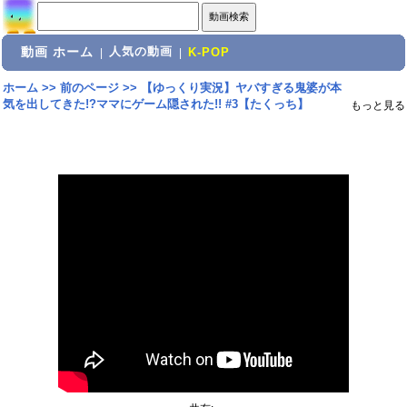
動画 ホーム
人気の動画
|
|
K-POP
ホーム
>>
前のページ
>>
【ゆっくり実況】ヤバすぎる鬼婆が本
気を出してきた!?ママにゲーム隠された!! #3【たくっち】
もっと見る