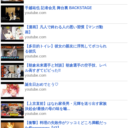
手越祐也 記者会見 舞台裏 BACKSTAGE
youtube.com
【漫画】凡人で終わる人の悪い習慣【マンガ動
画】
youtube.com
【多目的トイレ】彼女の親友に浮気してボコられ
る彼氏
youtube.com
【朝倉未来選手と対談】朝倉選手の空手技、レベ
ル高すぎてビビった!!
youtube.com
誕生日おめでとう♡
youtube.com
【上京直前】はなわ家長男・元輝を送り出す家族
決起会!最後の母の味を噛...
youtube.com
【衝撃】料理の失敗作がツッコミどころ満載だっ
た件wwwwww【#2】