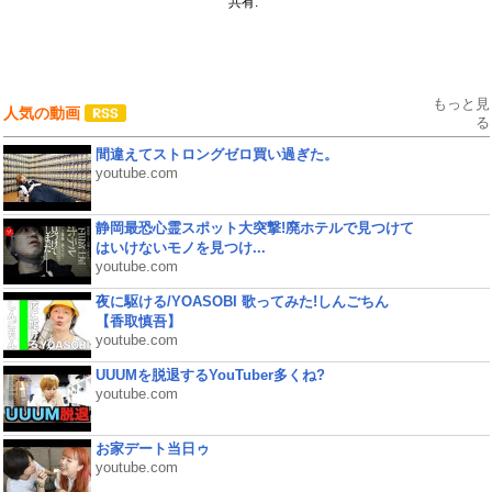
共有:
もっと見
人気の動画
る
間違えてストロングゼロ買い過ぎた。
youtube.com
静岡最恐心霊スポット大突撃!廃ホテルで見つけて
はいけないモノを見つけ...
youtube.com
夜に駆ける/YOASOBI 歌ってみた!しんごちん
【香取慎吾】
youtube.com
UUUMを脱退するYouTuber多くね?
youtube.com
お家デート当日ゥ
youtube.com