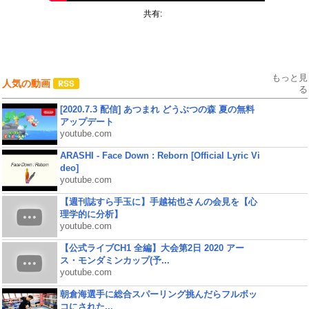
共有:
もっと見
人気の動画
る
[2020.7.3 配信] あつまれ どうぶつの森 夏の無料
アップデート
youtube.com
ARASHI - Face Down : Reborn [Official Lyric Vi
deo]
youtube.com
【週刊誌すら手玉に】手越祐也さんの会見を【心
理学的に分析】
youtube.com
【公式ライブCH1 全編】大会第2日 2020 アー
ス・モンダミンカップ(予...
youtube.com
朝倉海選手に総合スパーリング挑んだらフルボッ
コにされた...