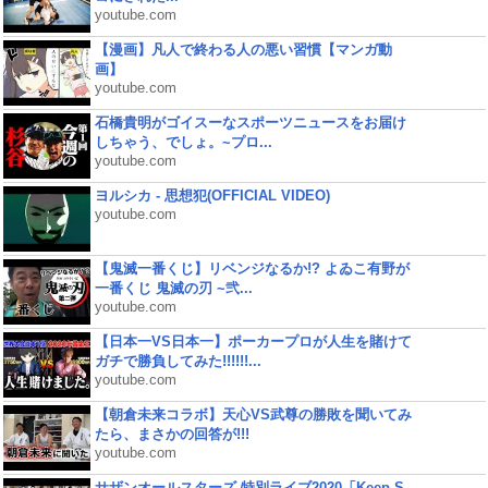
youtube.com
【漫画】凡人で終わる人の悪い習慣【マンガ動
画】
youtube.com
石橋貴明がゴイスーなスポーツニュースをお届け
しちゃう、でしょ。~プロ...
youtube.com
ヨルシカ - 思想犯(OFFICIAL VIDEO)
youtube.com
【鬼滅一番くじ】リベンジなるか!? よゐこ有野が
一番くじ 鬼滅の刃 ~弐...
youtube.com
【日本一VS日本一】ポーカープロが人生を賭けて
ガチで勝負してみた!!!!!!...
youtube.com
【朝倉未来コラボ】天心VS武尊の勝敗を聞いてみ
たら、まさかの回答が!!!
youtube.com
サザンオールスターズ 特別ライブ2020「Keep S