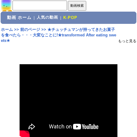
動画 ホーム
人気の動画
|
|
K-POP
ホーム
>>
前のページ
>>
★チュッチュマンが持ってきたお菓子
を食べたら・・・大変なことに!★transformed After eating swe
ets★
もっと見る