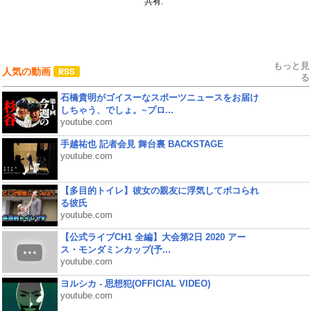
共有:
もっと見
人気の動画
る
石橋貴明がゴイスーなスポーツニュースをお届け
しちゃう、でしょ。~プロ...
youtube.com
手越祐也 記者会見 舞台裏 BACKSTAGE
youtube.com
【多目的トイレ】彼女の親友に浮気してボコられ
る彼氏
youtube.com
【公式ライブCH1 全編】大会第2日 2020 アー
ス・モンダミンカップ(予...
youtube.com
ヨルシカ - 思想犯(OFFICIAL VIDEO)
youtube.com