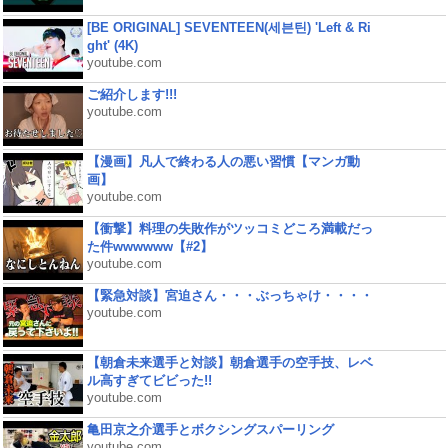
[BE ORIGINAL] SEVENTEEN(세븐틴) 'Left & Ri
ght' (4K)
youtube.com
ご紹介します!!!
youtube.com
【漫画】凡人で終わる人の悪い習慣【マンガ動
画】
youtube.com
【衝撃】料理の失敗作がツッコミどころ満載だっ
た件wwwwww【#2】
youtube.com
【緊急対談】宮迫さん・・・ぶっちゃけ・・・・
youtube.com
【朝倉未来選手と対談】朝倉選手の空手技、レベ
ル高すぎてビビった!!
youtube.com
亀田京之介選手とボクシングスパーリング
youtube.com