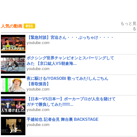
もっと見
人気の動画
る
【緊急対談】宮迫さん・・・ぶっちゃけ・・・・
youtube.com
ボクシング世界チャンピオンとスパーリングして
みた 【京口紘人VS朝倉海...
youtube.com
夜に駆ける/YOASOBI 歌ってみた!しんごちん
【香取慎吾】
youtube.com
【日本一VS日本一】ポーカープロが人生を賭けて
ガチで勝負してみた!!!!!!...
youtube.com
手越祐也 記者会見 舞台裏 BACKSTAGE
youtube.com