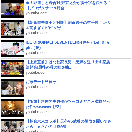
金太郎選手と総合対決!京之介が腕十字を決める!?
【プロボクサーvs総合...
youtube.com
【朝倉未来選手と対談】朝倉選手の空手技、レベ
ル高すぎてビビった!!
youtube.com
[BE ORIGINAL] SEVENTEEN(세븐틴) 'Left & Ri
ght' (4K)
youtube.com
【上京直前】はなわ家長男・元輝を送り出す家族
決起会!最後の母の味を噛...
youtube.com
お家デート当日ゥ
youtube.com
【衝撃】料理の失敗作がツッコミどころ満載だっ
た件wwwwww【#2】
youtube.com
【朝倉未来コラボ】天心VS武尊の勝敗を聞いてみ
たら、まさかの回答が!!!
youtube.com