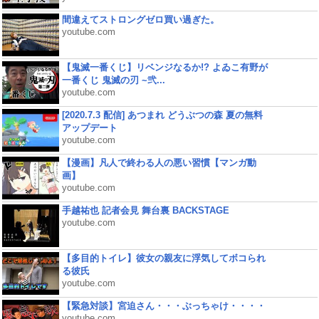
間違えてストロングゼロ買い過ぎた。
youtube.com
【鬼滅一番くじ】リベンジなるか!? よゐこ有野が
一番くじ 鬼滅の刃 ~弐...
youtube.com
[2020.7.3 配信] あつまれ どうぶつの森 夏の無料
アップデート
youtube.com
【漫画】凡人で終わる人の悪い習慣【マンガ動
画】
youtube.com
手越祐也 記者会見 舞台裏 BACKSTAGE
youtube.com
【多目的トイレ】彼女の親友に浮気してボコられ
る彼氏
youtube.com
【緊急対談】宮迫さん・・・ぶっちゃけ・・・・
youtube.com