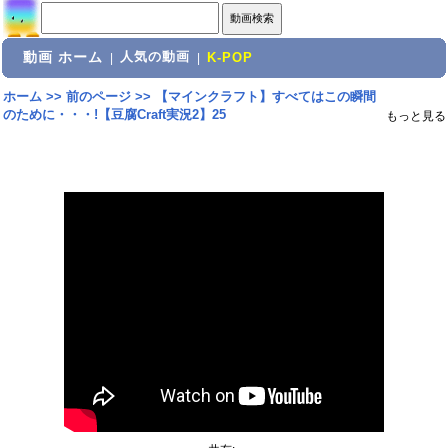
動画 ホーム
人気の動画
|
|
K-POP
ホーム
>>
前のページ
>>
【マインクラフト】すべてはこの瞬間
のために・・・!【豆腐Craft実況2】25
もっと見る