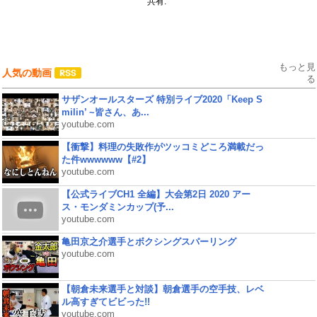
共有:
もっと見
人気の動画
る
サザンオールスターズ 特別ライブ2020「Keep S
milin’ ~皆さん、あ...
youtube.com
【衝撃】料理の失敗作がツッコミどころ満載だっ
た件wwwwww【#2】
youtube.com
【公式ライブCH1 全編】大会第2日 2020 アー
ス・モンダミンカップ(予...
youtube.com
亀田京之介選手とボクシングスパーリング
youtube.com
【朝倉未来選手と対談】朝倉選手の空手技、レベ
ル高すぎてビビった!!
youtube.com