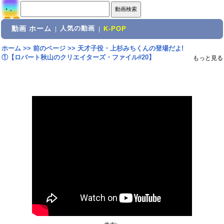
動画 ホーム
人気の動画
|
|
K-POP
ホーム
>>
前のページ
>>
天才子役・上杉みちくんの登場だよ!
①【ロバート秋山のクリエイターズ・ファイル#20】
もっと見る