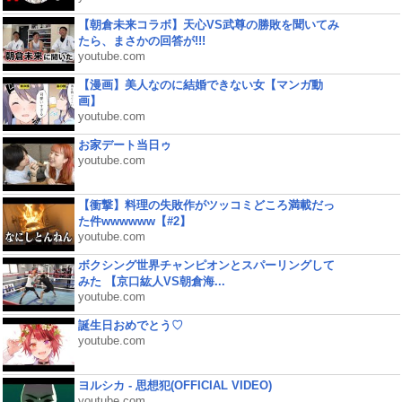
【朝倉未来コラボ】天心VS武尊の勝敗を聞いてみ
たら、まさかの回答が!!!
youtube.com
【漫画】美人なのに結婚できない女【マンガ動
画】
youtube.com
お家デート当日ゥ
youtube.com
【衝撃】料理の失敗作がツッコミどころ満載だっ
た件wwwwww【#2】
youtube.com
ボクシング世界チャンピオンとスパーリングして
みた 【京口紘人VS朝倉海...
youtube.com
誕生日おめでとう♡
youtube.com
ヨルシカ - 思想犯(OFFICIAL VIDEO)
youtube.com