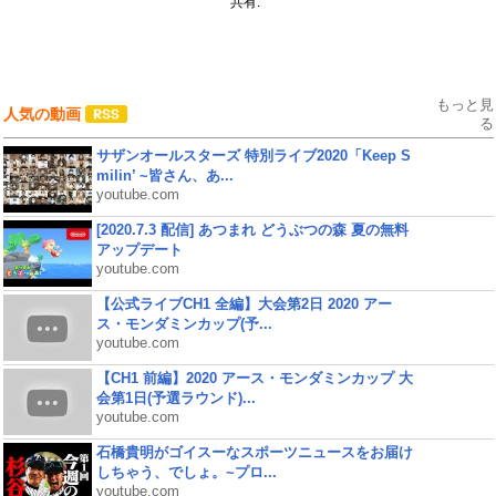
共有:
もっと見
人気の動画
る
サザンオールスターズ 特別ライブ2020「Keep S
milin’ ~皆さん、あ...
youtube.com
[2020.7.3 配信] あつまれ どうぶつの森 夏の無料
アップデート
youtube.com
【公式ライブCH1 全編】大会第2日 2020 アー
ス・モンダミンカップ(予...
youtube.com
【CH1 前編】2020 アース・モンダミンカップ 大
会第1日(予選ラウンド)...
youtube.com
石橋貴明がゴイスーなスポーツニュースをお届け
しちゃう、でしょ。~プロ...
youtube.com