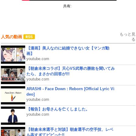
共有:
もっと見
人気の動画
る
【漫画】美人なのに結婚できない女【マンガ動
画】
youtube.com
【朝倉未来コラボ】天心VS武尊の勝敗を聞いてみ
たら、まさかの回答が!!!
youtube.com
ARASHI - Face Down : Reborn [Official Lyric Vi
deo]
youtube.com
【報告】お母さんを亡くしました。
youtube.com
【朝倉未来選手と対談】朝倉選手の空手技、レベ
ル高すぎてビビった!!