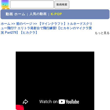
動画 ホーム
人気の動画
|
|
K-POP
ホーム
>>
前のページ
>>
【マインクラフト】トルネードスクリ
ュー飛行!? エリトラ発射台で飛行練習!【ヒカキンのマイクラ実
況 Part279】【ヒカクラ】
もっと見る