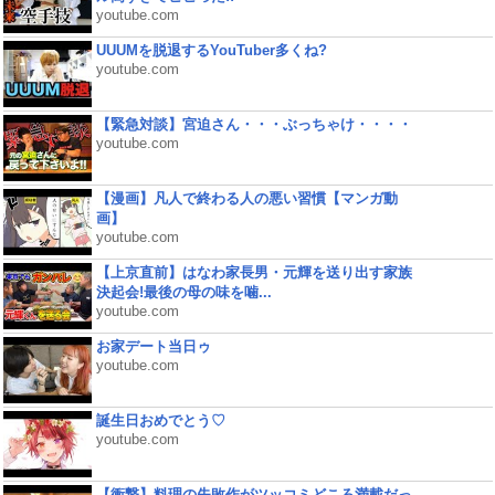
youtube.com
UUUMを脱退するYouTuber多くね?
youtube.com
【緊急対談】宮迫さん・・・ぶっちゃけ・・・・
youtube.com
【漫画】凡人で終わる人の悪い習慣【マンガ動
画】
youtube.com
【上京直前】はなわ家長男・元輝を送り出す家族
決起会!最後の母の味を噛...
youtube.com
お家デート当日ゥ
youtube.com
誕生日おめでとう♡
youtube.com
【衝撃】料理の失敗作がツッコミどころ満載だっ