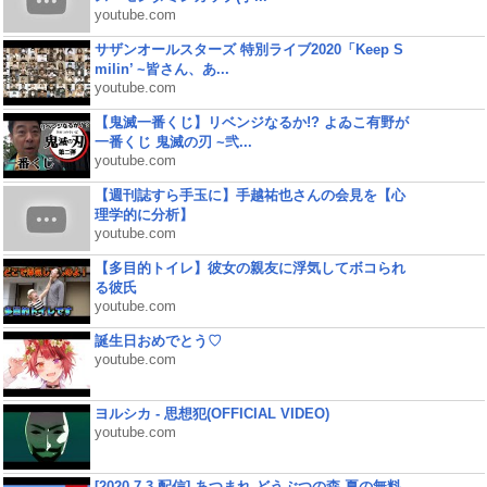
youtube.com
サザンオールスターズ 特別ライブ2020「Keep S
milin’ ~皆さん、あ...
youtube.com
【鬼滅一番くじ】リベンジなるか!? よゐこ有野が
一番くじ 鬼滅の刃 ~弐...
youtube.com
【週刊誌すら手玉に】手越祐也さんの会見を【心
理学的に分析】
youtube.com
【多目的トイレ】彼女の親友に浮気してボコられ
る彼氏
youtube.com
誕生日おめでとう♡
youtube.com
ヨルシカ - 思想犯(OFFICIAL VIDEO)
youtube.com
[2020.7.3 配信] あつまれ どうぶつの森 夏の無料