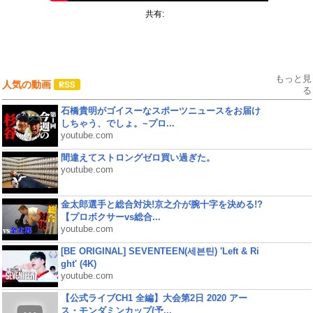
共有:
もっと見
人気の動画
る
石橋貴明がゴイスーなスポーツニュースをお届け
しちゃう、でしょ。~プロ...
youtube.com
間違えてストロングゼロ買い過ぎた。
youtube.com
金太郎選手と総合対決!京之介が腕十字を決める!?
【プロボクサーvs総合...
youtube.com
[BE ORIGINAL] SEVENTEEN(세븐틴) 'Left & Ri
ght' (4K)
youtube.com
【公式ライブCH1 全編】大会第2日 2020 アー
ス・モンダミンカップ(予...