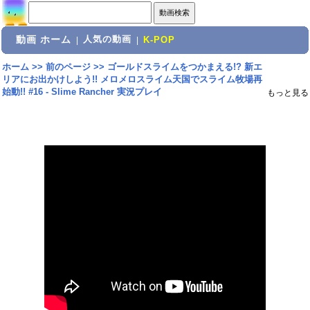
動画 ホーム
人気の動画
|
|
K-POP
ホーム
>>
前のページ
>>
ゴールドスライムをつかまえる!? 新エ
リアにお出かけしよう!! メロメロスライム天国でスライム牧場再
始動!! #16 - Slime Rancher 実況プレイ
もっと見る