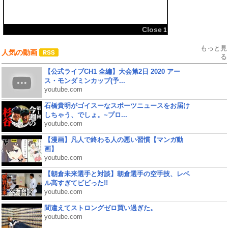
共有:
Close
1
もっと見
人気の動画
る
【公式ライブCH1 全編】大会第2日 2020 アー
ス・モンダミンカップ(予...
youtube.com
石橋貴明がゴイスーなスポーツニュースをお届け
しちゃう、でしょ。~プロ...
youtube.com
【漫画】凡人で終わる人の悪い習慣【マンガ動
画】
youtube.com
【朝倉未来選手と対談】朝倉選手の空手技、レベ
ル高すぎてビビった!!
youtube.com
間違えてストロングゼロ買い過ぎた。
youtube.com