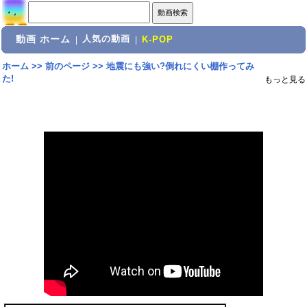
動画 ホーム
人気の動画
|
|
K-POP
ホーム
>>
前のページ
>>
地震にも強い?倒れにくい棚作ってみ
た!
もっと見る