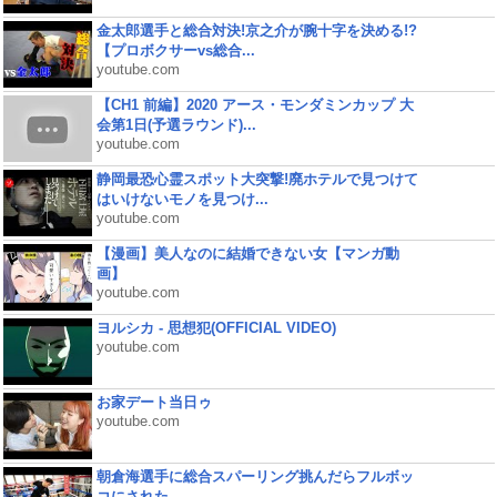
金太郎選手と総合対決!京之介が腕十字を決める!?
【プロボクサーvs総合...
youtube.com
【CH1 前編】2020 アース・モンダミンカップ 大
会第1日(予選ラウンド)...
youtube.com
静岡最恐心霊スポット大突撃!廃ホテルで見つけて
はいけないモノを見つけ...
youtube.com
【漫画】美人なのに結婚できない女【マンガ動
画】
youtube.com
ヨルシカ - 思想犯(OFFICIAL VIDEO)
youtube.com
お家デート当日ゥ
youtube.com
朝倉海選手に総合スパーリング挑んだらフルボッ
コにされた...