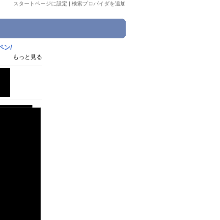
スタートページに設定
|
検索プロバイダを追加
ペン/
もっと見る