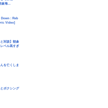
倉海...
 Down : Reb
yric Video]
手と対談】朝倉
、レベル高すぎ
さんを亡くしま
手とボクシング