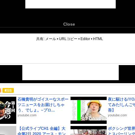
Close
6
共有:
メール
•
URLコピー
•
Editor
•
HTML
画
石橋貴明がゴイスーなスポー
夜に駆ける/YOA
ツニュースをお届けしちゃ
てみた!しんご
う、でしょ。~プロ...
吾】
youtube.com
youtube.com
【公式ライブCH1 全編】大
ボクシング世
会第2日 2020 アース・モン
とスパーリン