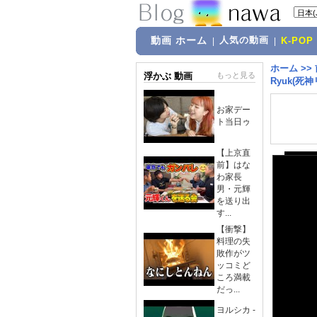
動画 ホーム
人気の動画
|
|
K-POP
ホーム
>>
浮かぶ 動画
もっと見る
Ryuk(死神
お家デー
ト当日ゥ
【上京直
前】はな
わ家長
男・元輝
を送り出
す...
【衝撃】
料理の失
敗作がツ
ッコミど
ころ満載
だっ...
ヨルシカ -