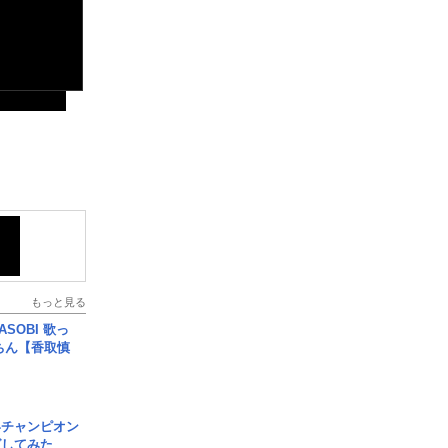
もっと見る
SOBI 歌っ
ちん【香取慎
界チャンピオン
グしてみた