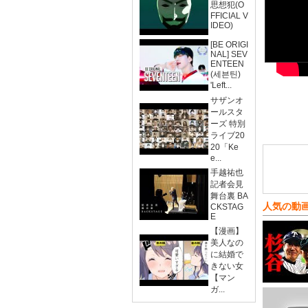
思想犯(O
FFICIAL V
IDEO)
[BE ORIGI
NAL] SEV
ENTEEN
(세븐틴)
'Left...
サザンオ
ールスタ
ーズ 特別
ライブ20
20「Ke
e...
手越祐也
記者会見
舞台裏 BA
人気の動
CKSTAG
E
【漫画】
美人なの
に結婚で
きない女
【マン
ガ...