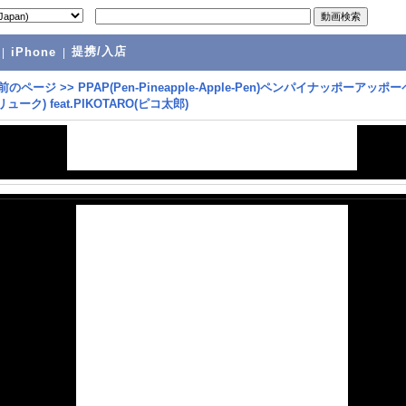
提携/入店
|
iPhone
|
前のページ
>>
PPAP(Pen-Pineapple-Apple-Pen)ペンパイナッポーアッポー
リューク) feat.PIKOTARO(ピコ太郎)