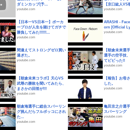
ダミンカップ(予...
【京口紘人VS朝
youtube.com
youtube.com
【日本一VS日本一】ポーカ
ARASHI - Face
ープロが人生を賭けてガチで
orn [Official L
勝負してみた!!!!!!...
youtube.com
youtube.com
間違えてストロングゼロ買い
【朝倉未来選
過ぎた。
選手の空手技
youtube.com
てビビった!!
youtube.com
【朝倉未来コラボ】天心VS
【報告】お母
武尊の勝敗を聞いてみたら、
した。
まさかの回答が!!!
youtube.com
youtube.com
朝倉海選手に総合スパーリン
亀田京之介選
グ挑んだらフルボッコにされ
スパーリング
た...
youtube.com
youtube.com